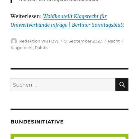
Weiterlesen:
Woidke stellt Klagerecht für
Umweltverbände infrage | Berliner Sonntagsblatt
Autor
Veröffentlicht
Kategorien
Schlag
Redaktion VKH BW
9. September 2020
Recht
am
Klagerecht
,
Politik
SU
Suche
nach:
BUNDESINITIATIVE