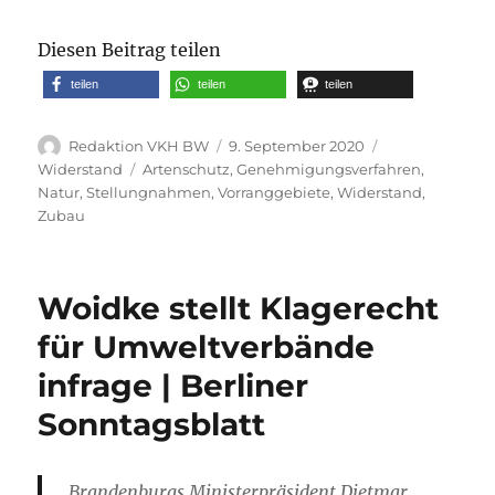
Diesen Beitrag teilen
teilen
teilen
teilen
Autor
Veröffentlicht
Kategorien
Redaktion VKH BW
9. September 2020
am
Schlagwörter
Widerstand
Artenschutz
,
Genehmigungsverfahren
,
Natur
,
Stellungnahmen
,
Vorranggebiete
,
Widerstand
,
Zubau
Woidke stellt Klagerecht
für Umweltverbände
infrage | Berliner
Sonntagsblatt
Brandenburgs Ministerpräsident Dietmar