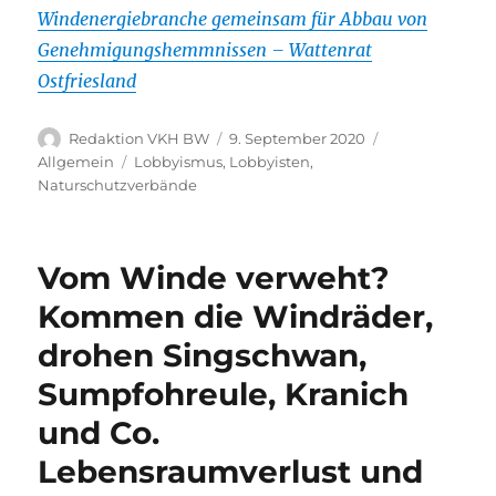
Windenergiebranche gemeinsam für Abbau von
Genehmigungshemmnissen – Wattenrat
Ostfriesland
Autor
Veröffentlicht
Kategorien
Redaktion VKH BW
9. September 2020
am
Schlagwörter
Allgemein
Lobbyismus
,
Lobbyisten
,
Naturschutzverbände
Vom Winde verweht?
Kommen die Windräder,
drohen Singschwan,
Sumpfohreule, Kranich
und Co.
Lebensraumverlust und