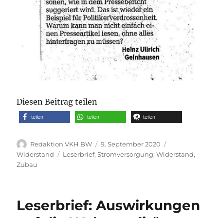
Diesen Beitrag teilen
teilen
teilen
teilen
Autor
Veröffentlicht
Kategorien
Redaktion VKH BW
9. September 2020
am
Schlagwörter
Widerstand
Leserbrief
,
Stromversorgung
,
Widerstand
,
Zubau
Leserbrief: Auswirkungen