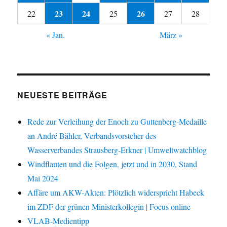
23
24
26
22
25
27
28
« Jan.
März »
NEUESTE BEITRÄGE
Rede zur Verleihung der Enoch zu Guttenberg-Medaille
an André Bähler, Verbandsvorsteher des
Wasserverbandes Strausberg-Erkner | Umweltwatchblog
Windflauten und die Folgen, jetzt und in 2030, Stand
Mai 2024
Affäre um AKW-Akten: Plötzlich widerspricht Habeck
im ZDF der grünen Ministerkollegin | Focus online
VLAB-Medientipp