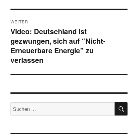
WEITER
Video: Deutschland ist
Nächster
gezwungen, sich auf “Nicht-
Beitrag:
Erneuerbare Energie” zu
verlassen
SU
Suche
nach: