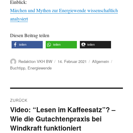
Einblick:
Märchen und Mythen zur Energiewende wissenschaftlich
analysiert
Diesen Beitrag teilen
teilen
teilen
teilen
Autor
Veröffentlicht
Kategorien
Schlagwört
Redaktion VKH BW
14. Februar 2021
Allgemein
am
Buchtipp
,
Energiewende
Beitragsnavigation
ZURÜCK
Video: “Lesen im Kaffeesatz”? –
Vorheriger
Wie die Gutachtenpraxis bei
Beitrag:
Windkraft funktioniert