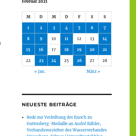
Februar 2021
M
D
M
D
F
S
S
1
2
3
4
5
6
7
8
9
10
11
12
13
14
s
15
16
17
18
19
20
21
22
23
24
25
26
27
28
« Jan.
März »
NEUESTE BEITRÄGE
Rede zur Verleihung der Enoch zu
Guttenberg-Medaille an André Bähler,
Verbandsvorsteher des Wasserverbandes