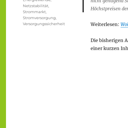
nicht genügend S
Netzstabilität
,
Höchstpreisen de
Strommarkt
,
Stromversorgung
,
Versorgungssicherheit
Weiterlesen:
Woh
Die bisherigen 
einer kurzen In