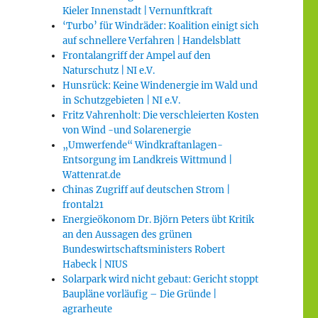
Kieler Innenstadt | Vernunftkraft
‘Turbo’ für Windräder: Koalition einigt sich
auf schnellere Verfahren | Handelsblatt
Frontalangriff der Ampel auf den
Naturschutz | NI e.V.
Hunsrück: Keine Windenergie im Wald und
in Schutzgebieten | NI e.V.
Fritz Vahrenholt: Die verschleierten Kosten
von Wind -und Solarenergie
„Umwerfende“ Windkraftanlagen-
Entsorgung im Landkreis Wittmund |
Wattenrat.de
Chinas Zugriff auf deutschen Strom |
frontal21
Energieökonom Dr. Björn Peters übt Kritik
an den Aussagen des grünen
Bundeswirtschaftsministers Robert
Habeck | NIUS
Solarpark wird nicht gebaut: Gericht stoppt
Baupläne vorläufig – Die Gründe |
agrarheute