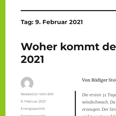
Tag:
9. Februar 2021
Woher kommt der
2021
Von Rüdiger St
Autor
Redaktion VKH BW
Die ersten 31 Tag
Veröffentlicht
9. Februar 2021
windschwach. Da 
am
Kategorien
Energiepolitik
erzeugen. Der St
Schlagwörter
Energiewende
,