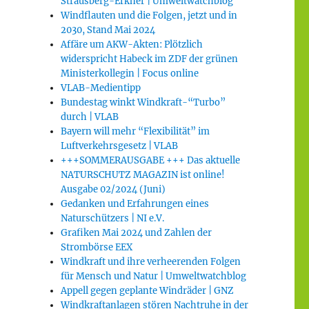
Strausberg-Erkner | Umweltwatchblog
Windflauten und die Folgen, jetzt und in
2030, Stand Mai 2024
Affäre um AKW-Akten: Plötzlich
widerspricht Habeck im ZDF der grünen
Ministerkollegin | Focus online
VLAB-Medientipp
Bundestag winkt Windkraft-“Turbo”
durch | VLAB
Bayern will mehr “Flexibilität” im
Luftverkehrsgesetz | VLAB
+++SOMMERAUSGABE +++ Das aktuelle
NATURSCHUTZ MAGAZIN ist online!
Ausgabe 02/2024 (Juni)
Gedanken und Erfahrungen eines
Naturschützers | NI e.V.
Grafiken Mai 2024 und Zahlen der
Strombörse EEX
Windkraft und ihre verheerenden Folgen
für Mensch und Natur | Umweltwatchblog
Appell gegen geplante Windräder | GNZ
Windkraftanlagen stören Nachtruhe in der