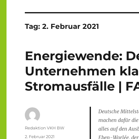
Tag:
2. Februar 2021
Energiewende: D
Unternehmen kla
Stromausfälle | F
Deutsche Mittels
machen dafür die
Autor
Redaktion VKH BW
alles auf den Aus
Veröffentlicht
2. Februar 2021
Eben-Worlée, der