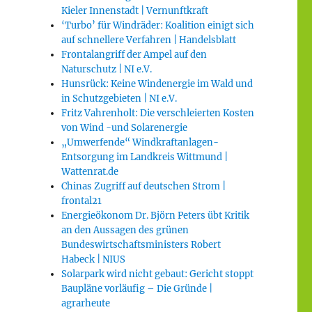
Kieler Innenstadt | Vernunftkraft
‘Turbo’ für Windräder: Koalition einigt sich
auf schnellere Verfahren | Handelsblatt
Frontalangriff der Ampel auf den
Naturschutz | NI e.V.
Hunsrück: Keine Windenergie im Wald und
in Schutzgebieten | NI e.V.
Fritz Vahrenholt: Die verschleierten Kosten
von Wind -und Solarenergie
„Umwerfende“ Windkraftanlagen-
Entsorgung im Landkreis Wittmund |
Wattenrat.de
Chinas Zugriff auf deutschen Strom |
frontal21
Energieökonom Dr. Björn Peters übt Kritik
an den Aussagen des grünen
Bundeswirtschaftsministers Robert
Habeck | NIUS
Solarpark wird nicht gebaut: Gericht stoppt
Baupläne vorläufig – Die Gründe |
agrarheute