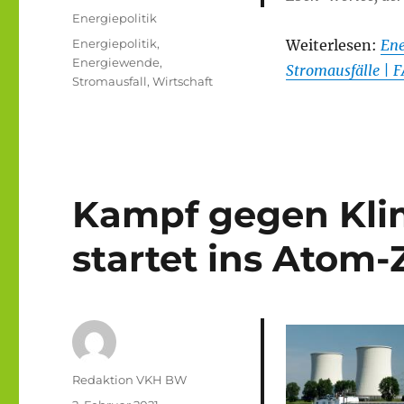
am
Kategorien
Energiepolitik
Schlagwörter
Energiepolitik
,
Weiterlesen:
Ene
Energiewende
,
Stromausfälle | 
Stromausfall
,
Wirtschaft
Kampf gegen Kli
startet ins Atom-Z
Autor
Redaktion VKH BW
Veröffentlicht