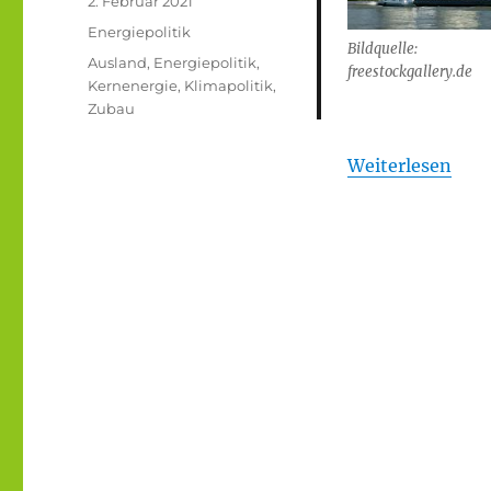
2. Februar 2021
am
Kategorien
Energiepolitik
Bildquelle:
Schlagwörter
Ausland
,
Energiepolitik
,
freestockgallery.de
Kernenergie
,
Klimapolitik
,
Zubau
Weiterlesen