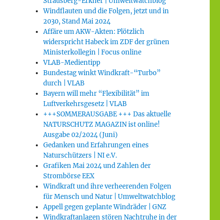
Strausberg-Erkner | Umweltwatchblog
Windflauten und die Folgen, jetzt und in
2030, Stand Mai 2024
Affäre um AKW-Akten: Plötzlich
widerspricht Habeck im ZDF der grünen
Ministerkollegin | Focus online
VLAB-Medientipp
Bundestag winkt Windkraft-“Turbo”
durch | VLAB
Bayern will mehr “Flexibilität” im
Luftverkehrsgesetz | VLAB
+++SOMMERAUSGABE +++ Das aktuelle
NATURSCHUTZ MAGAZIN ist online!
Ausgabe 02/2024 (Juni)
Gedanken und Erfahrungen eines
Naturschützers | NI e.V.
Grafiken Mai 2024 und Zahlen der
Strombörse EEX
Windkraft und ihre verheerenden Folgen
für Mensch und Natur | Umweltwatchblog
Appell gegen geplante Windräder | GNZ
Windkraftanlagen stören Nachtruhe in der