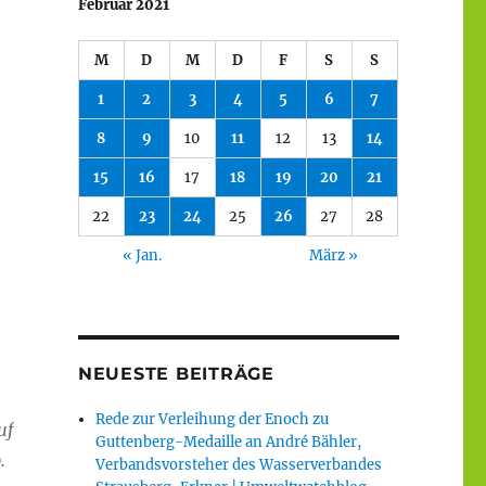
Februar 2021
M
D
M
D
F
S
S
1
2
3
4
5
6
7
8
9
10
11
12
13
14
15
16
17
18
19
20
21
22
23
24
25
26
27
28
« Jan.
März »
NEUESTE BEITRÄGE
Rede zur Verleihung der Enoch zu
uf
Guttenberg-Medaille an André Bähler,
.
Verbandsvorsteher des Wasserverbandes