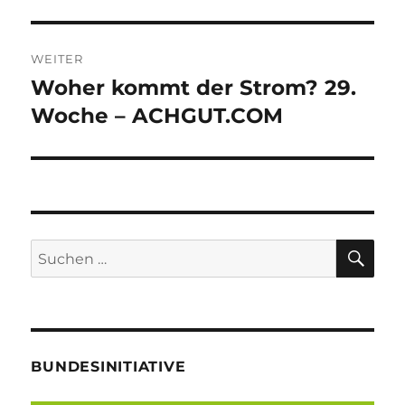
WEITER
Woher kommt der Strom? 29.
Nächster
Beitrag:
Woche – ACHGUT.COM
SU
Suche
nach:
BUNDESINITIATIVE