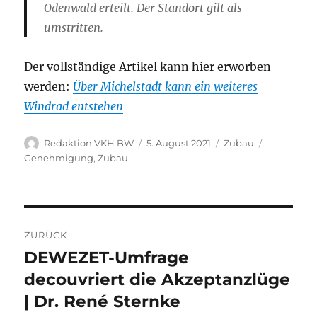
Odenwald erteilt. Der Standort gilt als
umstritten.
Der vollständige Artikel kann hier erworben
werden:
Über Michelstadt kann ein weiteres
Windrad entstehen
Autor
Veröffentlicht
Kategorien
Schlagwör
Redaktion VKH BW
5. August 2021
Zubau
am
Genehmigung
,
Zubau
Beitragsnavigation
ZURÜCK
DEWEZET-Umfrage
Vorheriger
Beitrag:
decouvriert die Akzeptanzlüge
| Dr. René Sternke