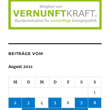
BEITRÄGE VOM
August 2021
M
D
M
D
F
S
S
1
2
3
4
5
6
7
8