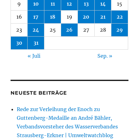
9
10
11
12
13
14
15
16
17
18
19
20
21
22
23
24
25
26
27
28
29
30
31
« Juli
Sep. »
NEUESTE BEITRÄGE
Rede zur Verleihung der Enoch zu
Guttenberg-Medaille an André Bähler,
Verbandsvorsteher des Wasserverbandes
Strausberg-Erkner | Umweltwatchblog