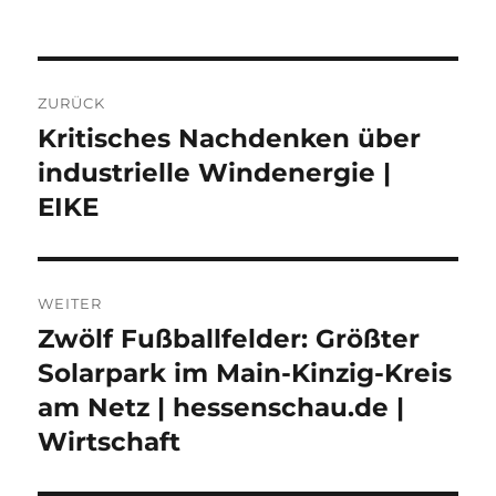
Beitragsnavigation
ZURÜCK
Kritisches Nachdenken über
Vorheriger
Beitrag:
industrielle Windenergie |
EIKE
WEITER
Zwölf Fußballfelder: Größter
Nächster
Beitrag:
Solarpark im Main-Kinzig-Kreis
am Netz | hessenschau.de |
Wirtschaft