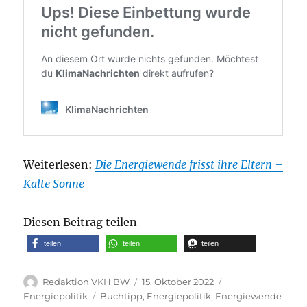
Weiterlesen:
Die Energiewende frisst ihre Eltern –
Kalte Sonne
Diesen Beitrag teilen
teilen
teilen
teilen
Autor
Veröffentlicht
Kategorien
Redaktion VKH BW
15. Oktober 2022
am
Schlagwörter
Energiepolitik
Buchtipp
,
Energiepolitik
,
Energiewende