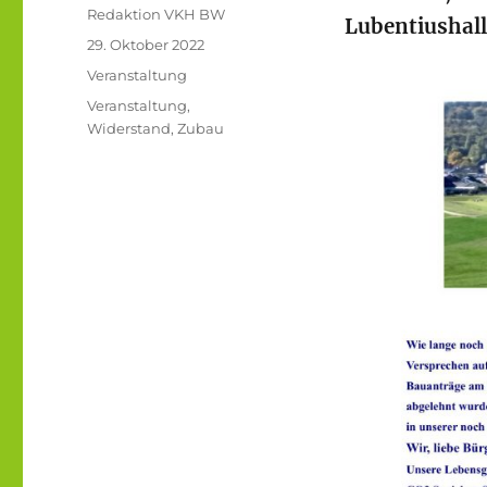
Autor
Redaktion VKH BW
Lubentiushall
Veröffentlicht
29. Oktober 2022
am
Kategorien
Veranstaltung
Schlagwörter
Veranstaltung
,
Widerstand
,
Zubau