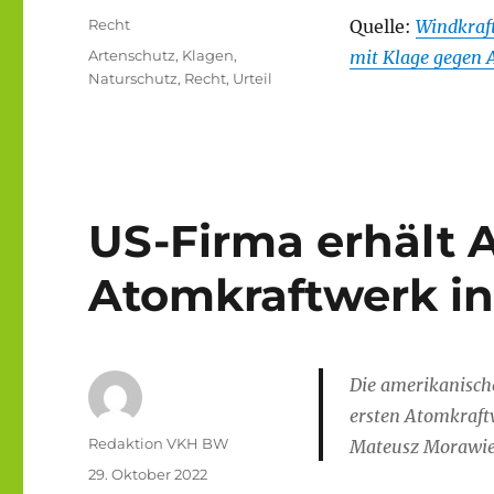
am
Kategorien
Recht
Quelle:
Windkraft
Schlagwörter
Artenschutz
,
Klagen
,
mit Klage gegen
Naturschutz
,
Recht
,
Urteil
US-Firma erhält A
Atomkraftwerk in
Die amerikanisch
ersten Atomkraftw
Autor
Redaktion VKH BW
Mateusz Morawiec
Veröffentlicht
29. Oktober 2022