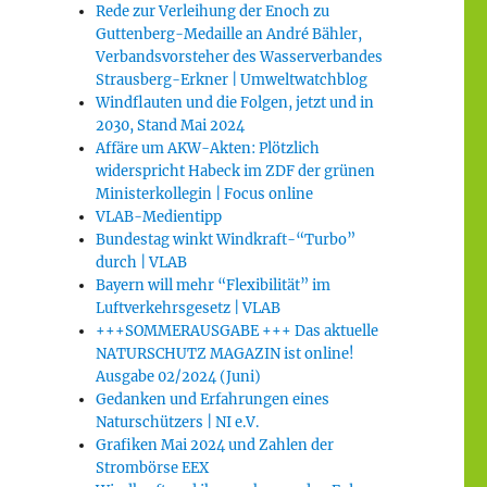
Rede zur Verleihung der Enoch zu
Guttenberg-Medaille an André Bähler,
Verbandsvorsteher des Wasserverbandes
Strausberg-Erkner | Umweltwatchblog
Windflauten und die Folgen, jetzt und in
2030, Stand Mai 2024
Affäre um AKW-Akten: Plötzlich
widerspricht Habeck im ZDF der grünen
Ministerkollegin | Focus online
VLAB-Medientipp
Bundestag winkt Windkraft-“Turbo”
durch | VLAB
Bayern will mehr “Flexibilität” im
Luftverkehrsgesetz | VLAB
+++SOMMERAUSGABE +++ Das aktuelle
NATURSCHUTZ MAGAZIN ist online!
Ausgabe 02/2024 (Juni)
Gedanken und Erfahrungen eines
Naturschützers | NI e.V.
Grafiken Mai 2024 und Zahlen der
Strombörse EEX