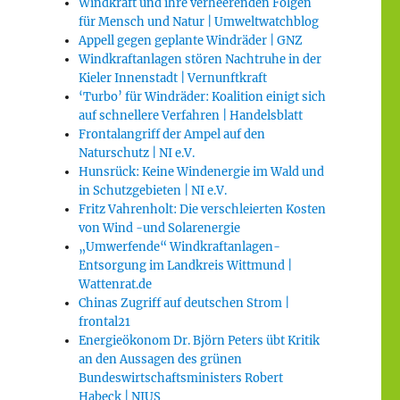
Windkraft und ihre verheerenden Folgen
tanlagen in der VG Diez bis 2026“
für Mensch und Natur | Umweltwatchblog
Appell gegen geplante Windräder | GNZ
Windkraftanlagen stören Nachtruhe in der
Kieler Innenstadt | Vernunftkraft
‘Turbo’ für Windräder: Koalition einigt sich
auf schnellere Verfahren | Handelsblatt
Frontalangriff der Ampel auf den
Naturschutz | NI e.V.
Hunsrück: Keine Windenergie im Wald und
in Schutzgebieten | NI e.V.
Fritz Vahrenholt: Die verschleierten Kosten
von Wind -und Solarenergie
„Umwerfende“ Windkraftanlagen-
Entsorgung im Landkreis Wittmund |
Wattenrat.de
Chinas Zugriff auf deutschen Strom |
frontal21
Energieökonom Dr. Björn Peters übt Kritik
an den Aussagen des grünen
Bundeswirtschaftsministers Robert
Habeck | NIUS