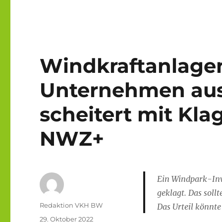
Windkraftanlage
Unternehmen aus
scheitert mit Kl
NWZ+
Ein Windpark-Inve
geklagt. Das soll
Autor
Redaktion VKH BW
Das Urteil könnte
Veröffentlicht
29. Oktober 2022