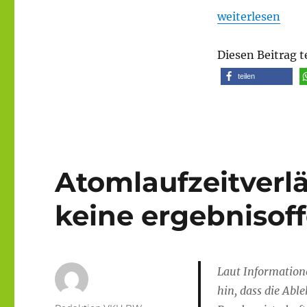
„Info-Veranstal
weiterlesen
Diesen Beitrag t
teilen
Atomlaufzeitverl
keine ergebnisof
Laut Information
hin, dass die Abl