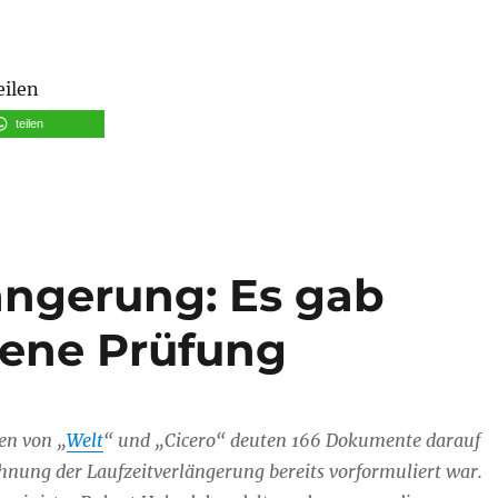
tung am 02. November in Hirschberg – Elf neue Windkraf
eilen
teilen
ängerung: Es gab
fene Prüfung
en von „
Welt
“ und „Cicero“ deuten 166 Dokumente darauf
ehnung der Laufzeitverlängerung bereits vorformuliert war.