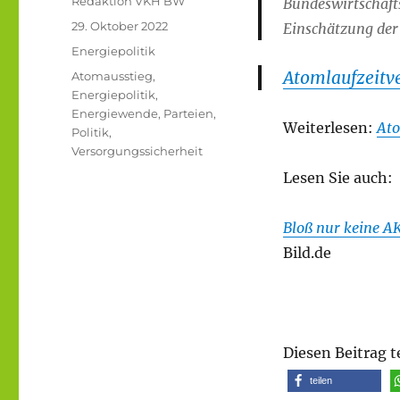
Autor
Redaktion VKH BW
Bundeswirtschaft
Veröffentlicht
29. Oktober 2022
Einschätzung der
am
Kategorien
Energiepolitik
Atomlaufzeitve
Schlagwörter
Atomausstieg
,
Energiepolitik
,
Energiewende
,
Parteien
,
Weiterlesen:
Ato
Politik
,
Versorgungssicherheit
Lesen Sie auch:
Bloß nur keine AK
Bild.de
Diesen Beitrag t
teilen