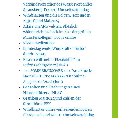
Verbandsvorsteher des Wasserverbandes
Strausberg-Erkner | Umweltwatchblog
Windflauten und die Folgen, jetzt und in
2030, Stand Mai 2024
Affäre um AKW-Akten: Plötzlich
widerspricht Habeck im ZDF der grünen
Ministerkollegin | Focus online
VLAB-Medientipp
Bundestag winkt Windkraft-“Turbo”
durch | VLAB
Bayern will mehr “Flexibilität” im
Luftverkehrsgesetz | VLAB
+++SOMMERAUSGABE +++ Das aktuelle
NATURSCHUTZ MAGAZIN ist online!
Ausgabe 02/2024 (Juni)
Gedanken und Erfahrungen eines
Naturschützers | NI e.V.
Grafiken Mai 2024 und Zahlen der
Strombörse EEX
Windkraft und ihre verheerenden Folgen
für Mensch und Natur | Umweltwatchblog