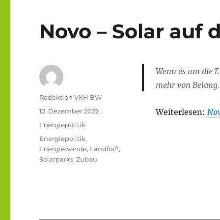
Novo – Solar auf
Wenn es um die En
mehr von Belang.
Autor
Redaktion VKH BW
Veröffentlicht
12. Dezember 2022
Weiterlesen:
Nov
am
Kategorien
Energiepolitik
Schlagwörter
Energiepolitik
,
Energiewende
,
Landfraß
,
Solarparks
,
Zubau