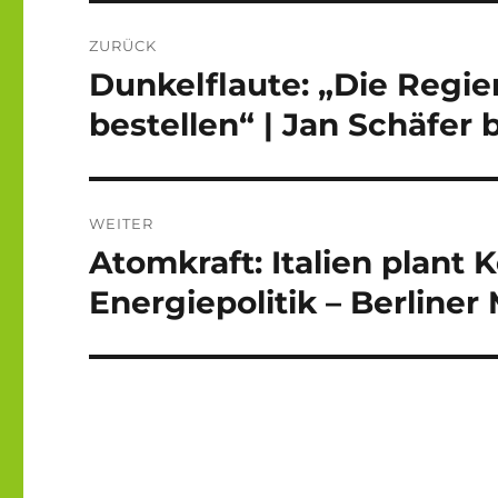
Beitragsnavigation
ZURÜCK
Dunkelflaute: „Die Regi
Vorheriger
Beitrag:
bestellen“ | Jan Schäfer 
WEITER
Atomkraft: Italien plant
Nächster
Beitrag:
Energiepolitik – Berline