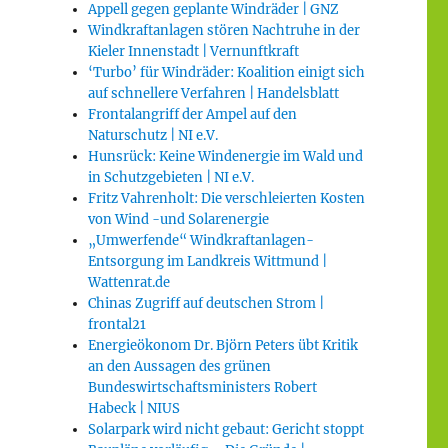
Appell gegen geplante Windräder | GNZ
Windkraftanlagen stören Nachtruhe in der
Kieler Innenstadt | Vernunftkraft
‘Turbo’ für Windräder: Koalition einigt sich
auf schnellere Verfahren | Handelsblatt
Frontalangriff der Ampel auf den
Naturschutz | NI e.V.
Hunsrück: Keine Windenergie im Wald und
in Schutzgebieten | NI e.V.
Fritz Vahrenholt: Die verschleierten Kosten
von Wind -und Solarenergie
„Umwerfende“ Windkraftanlagen-
Entsorgung im Landkreis Wittmund |
Wattenrat.de
Chinas Zugriff auf deutschen Strom |
frontal21
Energieökonom Dr. Björn Peters übt Kritik
an den Aussagen des grünen
Bundeswirtschaftsministers Robert
Habeck | NIUS
Solarpark wird nicht gebaut: Gericht stoppt