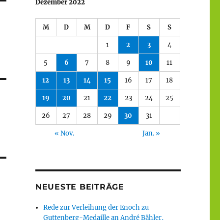
Dezember 2022
M
D
M
D
F
S
S
1
2
3
4
5
6
7
8
9
10
11
12
13
14
15
16
17
18
19
20
21
22
23
24
25
26
27
28
29
30
31
« Nov.
Jan. »
NEUESTE BEITRÄGE
Rede zur Verleihung der Enoch zu
Guttenberg-Medaille an André Bähler,