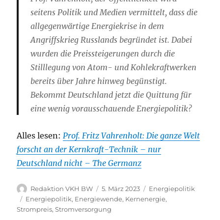
seitens Politik und Medien vermittelt, dass die
allgegenwärtige Energiekrise in dem
Angriffskrieg Russlands begründet ist. Dabei
wurden die Preissteigerungen durch die
Stilllegung von Atom- und Kohlekraftwerken
bereits über Jahre hinweg begünstigt.
Bekommt Deutschland jetzt die Quittung für
eine wenig vorausschauende Energiepolitik?
Alles lesen:
Prof. Fritz Vahrenholt: Die ganze Welt
forscht an der Kernkraft-Technik – nur
Deutschland nicht – The Germanz
Autor
Veröffentlicht
Kategorien
Redaktion VKH BW
5. März 2023
Energiepolitik
am
Schlagwörter
Energiepolitik
,
Energiewende
,
Kernenergie
,
Strompreis
,
Stromversorgung