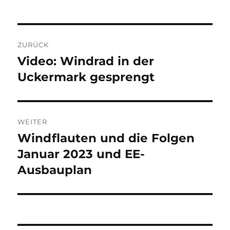
Beitragsnavigation
ZURÜCK
Video: Windrad in der
Vorheriger
Beitrag:
Uckermark gesprengt
WEITER
Windflauten und die Folgen
Nächster
Beitrag:
Januar 2023 und EE-
Ausbauplan