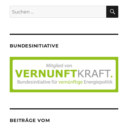
SU
Suche
nach:
BUNDESINITIATIVE
BEITRÄGE VOM