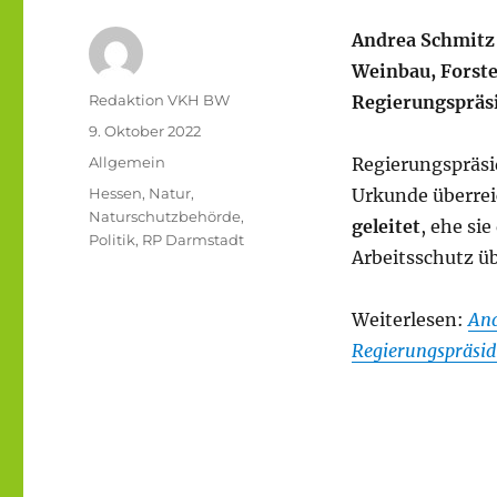
Andrea Schmitz 
Weinbau, Forste
Autor
Redaktion VKH BW
Regierungspräs
Veröffentlicht
9. Oktober 2022
am
Kategorien
Allgemein
Regierungspräsi
Schlagwörter
Hessen
,
Natur
,
Urkunde überre
Naturschutzbehörde
,
geleitet
, ehe si
Politik
,
RP Darmstadt
Arbeitsschutz 
Weiterlesen:
And
Regierungspräsid