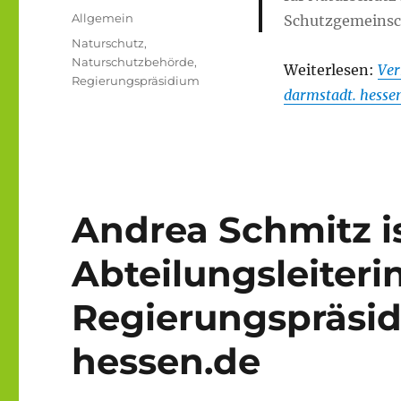
am
Kategorien
Allgemein
Schutzgemeinsch
Schlagwörter
Naturschutz
,
Naturschutzbehörde
,
Weiterlesen:
Ver
Regierungspräsidium
darmstadt. hesse
Andrea Schmitz i
Abteilungsleiteri
Regierungspräsid
hessen.de