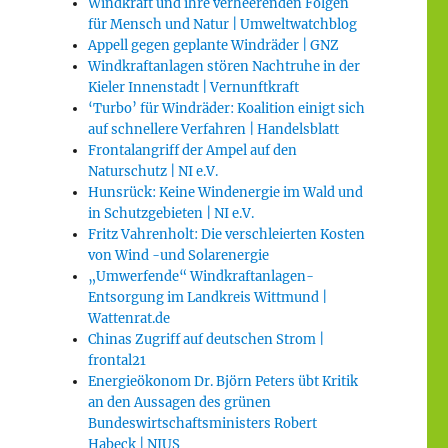
Windkraft und ihre verheerenden Folgen
für Mensch und Natur | Umweltwatchblog
Appell gegen geplante Windräder | GNZ
Windkraftanlagen stören Nachtruhe in der
Kieler Innenstadt | Vernunftkraft
‘Turbo’ für Windräder: Koalition einigt sich
auf schnellere Verfahren | Handelsblatt
Frontalangriff der Ampel auf den
Naturschutz | NI e.V.
Hunsrück: Keine Windenergie im Wald und
in Schutzgebieten | NI e.V.
Fritz Vahrenholt: Die verschleierten Kosten
von Wind -und Solarenergie
„Umwerfende“ Windkraftanlagen-
Entsorgung im Landkreis Wittmund |
Wattenrat.de
Chinas Zugriff auf deutschen Strom |
frontal21
Energieökonom Dr. Björn Peters übt Kritik
an den Aussagen des grünen
Bundeswirtschaftsministers Robert
Habeck | NIUS