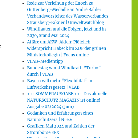
Rede zur Verleihung der Enoch zu
Guttenberg-Medaille an André Bähler,
Verbandsvorsteher des Wasserverbandes
Strausberg-Erkner | Umweltwatchblog
Windflauten und die Folgen, jetzt und in
2030, Stand Mai 2024
Affäre um AKW-Akten: Plötzlich
e
widerspricht Habeck im ZDF der grünen
Ministerkollegin | Focus online
VLAB-Medientipp
Bundestag winkt Windkraft-“Turbo”
durch | VLAB
Bayern will mehr “Flexibilität” im
Luftverkehrsgesetz | VLAB
+++SOMMERAUSGABE +++ Das aktuelle
NATURSCHUTZ MAGAZIN ist online!
Ausgabe 02/2024 (Juni)
Gedanken und Erfahrungen eines
Naturschützers | NI e.V.
Grafiken Mai 2024 und Zahlen der
Strombörse EEX