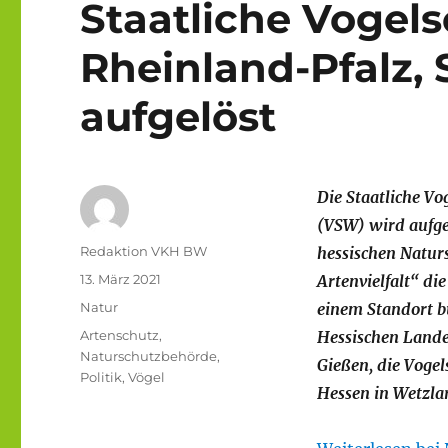
Staatliche Vogel
Rheinland-Pfalz, 
aufgelöst
Die Staatliche V
(VSW) wird aufgel
Autor
Redaktion VKH BW
hessischen Natur
Veröffentlicht
13. März 2021
Artenvielfalt“ di
am
Kategorien
Natur
einem Standort b
Schlagwörter
Artenschutz
,
Hessischen Lande
Naturschutzbehörde
,
Gießen, die Voge
Politik
,
Vögel
Hessen in Wetzla