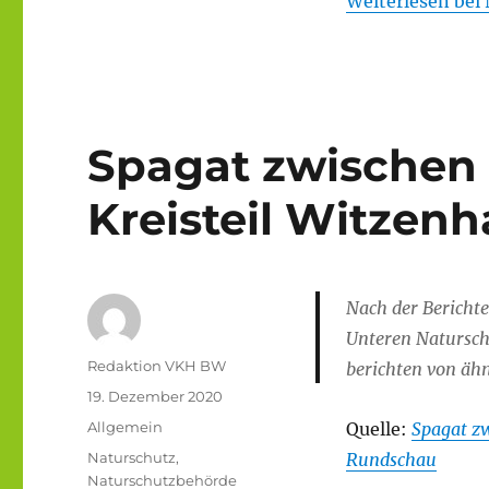
Weiterlesen bei 
Spagat zwischen
Kreisteil Witzen
Nach der Berichte
Unteren Natursch
Autor
Redaktion VKH BW
berichten von ähn
Veröffentlicht
19. Dezember 2020
am
Kategorien
Allgemein
Quelle:
Spagat zw
Schlagwörter
Naturschutz
,
Rundschau
Naturschutzbehörde