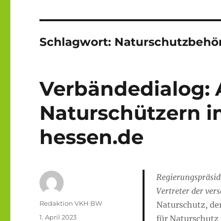
Schlagwort:
Naturschutzbehö
Verbändedialog: 
Naturschützern i
hessen.de
Regierungspräside
Vertreter der ver
Autor
Redaktion VKH BW
Naturschutz, de
Veröffentlicht
1. April 2023
für Naturschutz