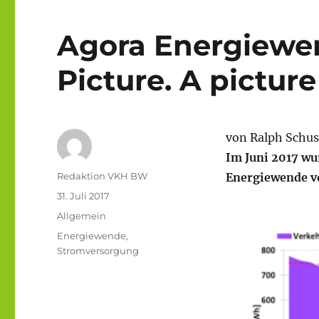
Agora Energiewen
Picture. A picture
von Ralph Schus
Im Juni 2017 wu
Autor
Redaktion VKH BW
Energiewende vo
Veröffentlicht
31. Juli 2017
am
Kategorien
Allgemein
Schlagwörter
Energiewende
,
Stromversorgung