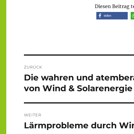
Diesen Beitrag t
teilen
Beitragsnavigation
ZURÜCK
Die wahren und atembe
Vorheriger
Beitrag:
von Wind & Solarenergie
WEITER
Lärmprobleme durch Win
Nächster
Beitrag: