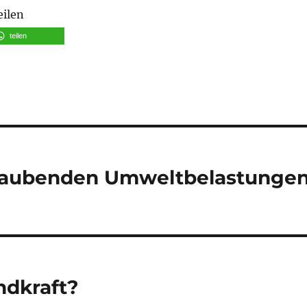
eilen
teilen
raubenden Umweltbelastunge
dkraft?