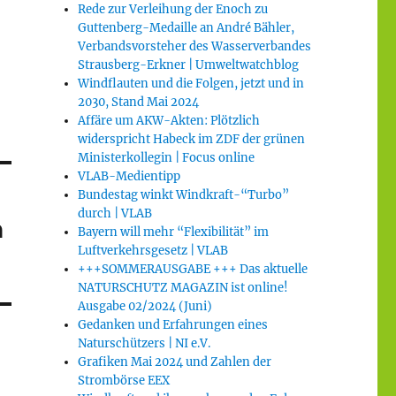
Rede zur Verleihung der Enoch zu
Guttenberg-Medaille an André Bähler,
Verbandsvorsteher des Wasserverbandes
Strausberg-Erkner | Umweltwatchblog
Windflauten und die Folgen, jetzt und in
2030, Stand Mai 2024
Affäre um AKW-Akten: Plötzlich
widerspricht Habeck im ZDF der grünen
Ministerkollegin | Focus online
VLAB-Medientipp
Bundestag winkt Windkraft-“Turbo”
durch | VLAB
n
Bayern will mehr “Flexibilität” im
Luftverkehrsgesetz | VLAB
+++SOMMERAUSGABE +++ Das aktuelle
NATURSCHUTZ MAGAZIN ist online!
Ausgabe 02/2024 (Juni)
Gedanken und Erfahrungen eines
Naturschützers | NI e.V.
Grafiken Mai 2024 und Zahlen der
Strombörse EEX