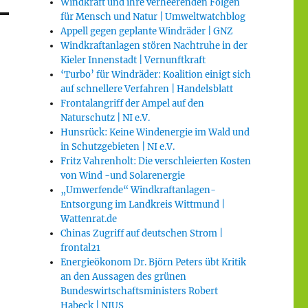
Windkraft und ihre verheerenden Folgen
für Mensch und Natur | Umweltwatchblog
Appell gegen geplante Windräder | GNZ
Windkraftanlagen stören Nachtruhe in der
Kieler Innenstadt | Vernunftkraft
‘Turbo’ für Windräder: Koalition einigt sich
auf schnellere Verfahren | Handelsblatt
Frontalangriff der Ampel auf den
Naturschutz | NI e.V.
Hunsrück: Keine Windenergie im Wald und
in Schutzgebieten | NI e.V.
Fritz Vahrenholt: Die verschleierten Kosten
von Wind -und Solarenergie
„Umwerfende“ Windkraftanlagen-
Entsorgung im Landkreis Wittmund |
Wattenrat.de
Chinas Zugriff auf deutschen Strom |
frontal21
Energieökonom Dr. Björn Peters übt Kritik
an den Aussagen des grünen
Bundeswirtschaftsministers Robert
Habeck | NIUS