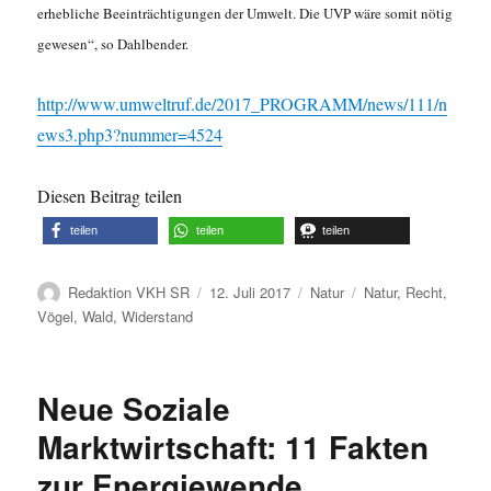
erhebliche Beeinträchtigungen der Umwelt. Die UVP wäre somit nötig
gewesen“, so Dahlbender.
http://www.umweltruf.de/2017_PROGRAMM/news/111/n
ews3.php3?nummer=4524
Diesen Beitrag teilen
teilen
teilen
teilen
Autor
Veröffentlicht
Kategorien
Schlagwörter
Redaktion VKH SR
12. Juli 2017
Natur
Natur
,
Recht
,
am
Vögel
,
Wald
,
Widerstand
Neue Soziale
Marktwirtschaft: 11 Fakten
zur Energiewende