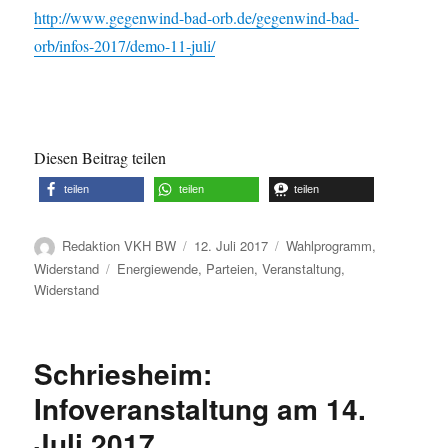
http://www.gegenwind-bad-orb.de/gegenwind-bad-
orb/infos-2017/demo-11-juli/
Diesen Beitrag teilen
teilen
teilen
teilen
Autor
Veröffentlicht
Kategorien
Redaktion VKH BW
12. Juli 2017
Wahlprogramm
,
am
Schlagwörter
Widerstand
Energiewende
,
Parteien
,
Veranstaltung
,
Widerstand
Schriesheim:
Infoveranstaltung am 14.
Juli 2017