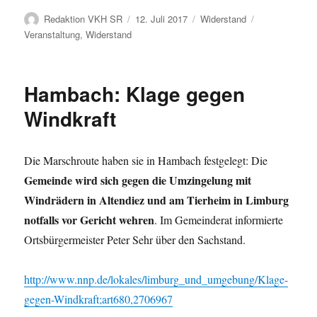
Autor
Veröffentlicht
Kategorien
Schlagwörter
Redaktion VKH SR
12. Juli 2017
Widerstand
am
Veranstaltung
,
Widerstand
Hambach: Klage gegen
Windkraft
Die Marschroute haben sie in Hambach festgelegt: Die
Gemeinde wird sich gegen die Umzingelung mit
Windrädern in Altendiez und am Tierheim in Limburg
notfalls vor Gericht wehren
. Im Gemeinderat informierte
Ortsbürgermeister Peter Sehr über den Sachstand.
http://www.nnp.de/lokales/limburg_und_umgebung/Klage-
gegen-Windkraft;art680,2706967