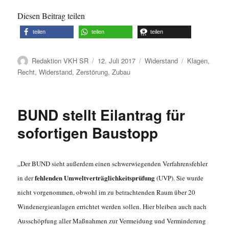
Diesen Beitrag teilen
teilen
teilen
teilen
Autor
Veröffentlicht
Kategorien
Schlagwörter
Redaktion VKH SR
12. Juli 2017
Widerstand
Klagen
,
am
Recht
,
Widerstand
,
Zerstörung
,
Zubau
BUND stellt Eilantrag für
sofortigen Baustopp
„Der BUND sieht außerdem einen schwerwiegenden Verfahrensfehler
fehlenden Umweltverträglichkeitsprüfung
in der
(UVP). Sie wurde
nicht vorgenommen, obwohl im zu betrachtenden Raum über 20
Windenergieanlagen errichtet werden sollen. Hier bleiben auch nach
Ausschöpfung aller Maßnahmen zur Vermeidung und Verminderung