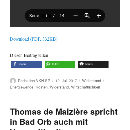
Download (PDF, 332KB)
Diesen Beitrag teilen
teilen
teilen
teilen
Autor
Veröffentlicht
Kategorien
Schlagwörter
Redaktion VKH SR
12. Juli 2017
Widerstand
am
Energiewende
,
Kosten
,
Widerstand
,
Wirtschaftlichkeit
Thomas de Maizière spricht
in Bad Orb auch mit