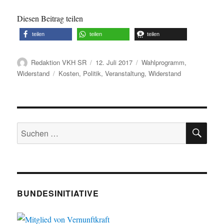
Diesen Beitrag teilen
teilen
teilen
teilen
Autor
Veröffentlicht
Kategorien
Redaktion VKH SR
12. Juli 2017
Wahlprogramm
,
am
Schlagwörter
Widerstand
Kosten
,
Politik
,
Veranstaltung
,
Widerstand
SU
Suche
nach:
BUNDESINITIATIVE