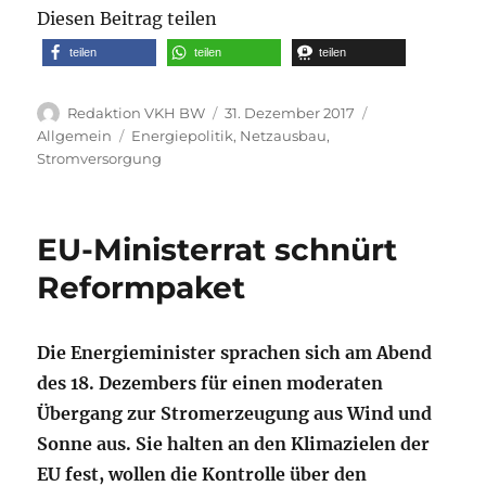
Diesen Beitrag teilen
teilen
teilen
teilen
Autor
Veröffentlicht
Kategorien
Redaktion VKH BW
31. Dezember 2017
am
Schlagwörter
Allgemein
Energiepolitik
,
Netzausbau
,
Stromversorgung
EU-Ministerrat schnürt
Reformpaket
Die Energieminister sprachen sich am Abend
des 18. Dezembers für einen moderaten
Übergang zur Stromerzeugung aus Wind und
Sonne aus. Sie halten an den Klimazielen der
EU fest, wollen die Kontrolle über den