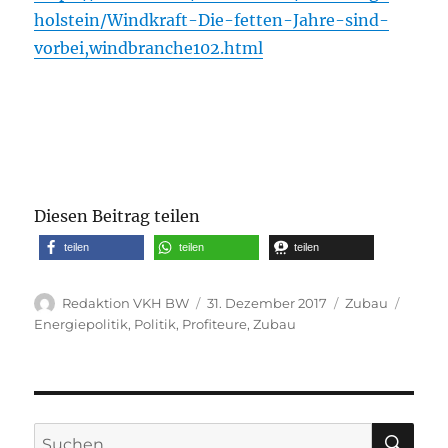
holstein/Windkraft-Die-fetten-Jahre-sind-
vorbei,windbranche102.html
Diesen Beitrag teilen
teilen
teilen
teilen
Autor
Veröffentlicht
Kategorien
Schla
Redaktion VKH BW
31. Dezember 2017
Zubau
am
Energiepolitik
,
Politik
,
Profiteure
,
Zubau
SU
Suche