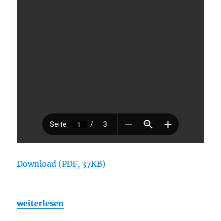
Download (PDF, 37KB)
„Bundesnetzagentur bestätigt Netzentwicklungsp
weiterlesen