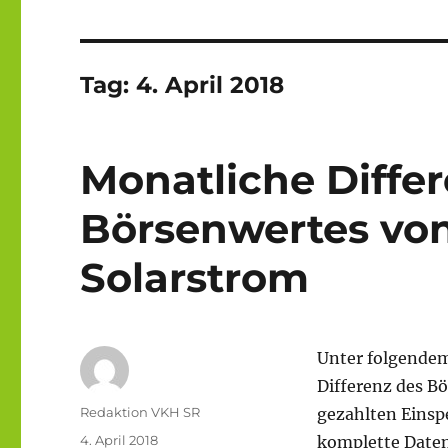
Tag:
4. April 2018
Monatliche Diffe
Börsenwertes vo
Solarstrom
Unter folgendem
Differenz des B
Autor
Redaktion VKH SR
gezahlten Einsp
Veröffentlicht
4. April 2018
komplette Daten