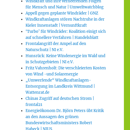
Windkraft und ihre verheerenden Folgen
für Mensch und Natur | Umweltwatchblog
Appell gegen geplante Windräder | GNZ
Windkraftanlagen stören Nachtruhe in der
Kieler Innenstadt | Vernunftkraft
‘Turbo’ für Windräder: Koalition einigt sich
auf schnellere Verfahren | Handelsblatt
Frontalangriff der Ampel auf den
Naturschutz | NI e.V.
Hunsrück: Keine Windenergie im Wald und
in Schutzgebieten | NI e.V.
Fritz Vahrenholt: Die verschleierten Kosten
von Wind -und Solarenergie
„Umwerfende“ Windkraftanlagen-
Entsorgung im Landkreis Wittmund |
Wattenrat.de
Chinas Zugriff auf deutschen Strom |
frontal21
Energieökonom Dr. Björn Peters übt Kritik
an den Aussagen des grünen
Bundeswirtschaftsministers Robert
Habeck | NIUS