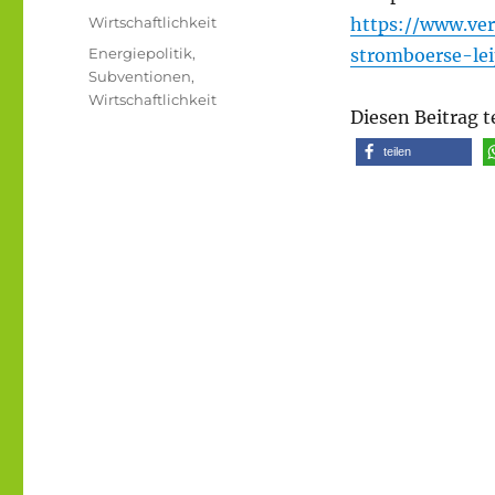
am
Kategorien
Wirtschaftlichkeit
https://www.ve
Schlagwörter
Energiepolitik
,
stromboerse-lei
Subventionen
,
Wirtschaftlichkeit
Diesen Beitrag t
teilen