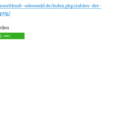
rnunftkraft-odenwald.de/index.php/zahlen-der-
pzig/
eilen
teilen