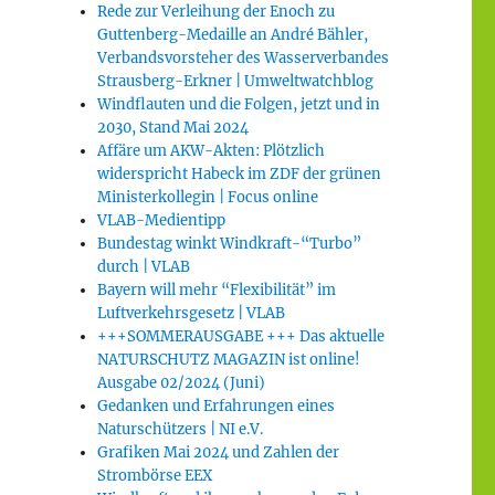
Rede zur Verleihung der Enoch zu
Guttenberg-Medaille an André Bähler,
Verbandsvorsteher des Wasserverbandes
Strausberg-Erkner | Umweltwatchblog
Windflauten und die Folgen, jetzt und in
2030, Stand Mai 2024
Affäre um AKW-Akten: Plötzlich
widerspricht Habeck im ZDF der grünen
Ministerkollegin | Focus online
VLAB-Medientipp
Bundestag winkt Windkraft-“Turbo”
durch | VLAB
Bayern will mehr “Flexibilität” im
Luftverkehrsgesetz | VLAB
+++SOMMERAUSGABE +++ Das aktuelle
NATURSCHUTZ MAGAZIN ist online!
Ausgabe 02/2024 (Juni)
Gedanken und Erfahrungen eines
Naturschützers | NI e.V.
Grafiken Mai 2024 und Zahlen der
Strombörse EEX