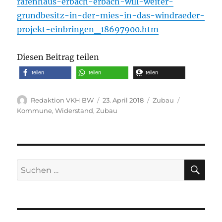
rafenhaus-erbach-erbach-will-weiter-
grundbesitz-in-der-mies-in-das-windraeder-
projekt-einbringen_18697900.htm
Diesen Beitrag teilen
teilen
teilen
teilen
Autor
Veröffentlicht
Kategorien
Schlagwört
Redaktion VKH BW
23. April 2018
Zubau
am
Kommune
,
Widerstand
,
Zubau
SU
Suche
nach: