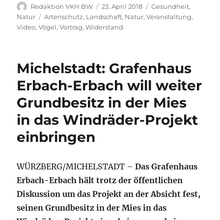
Autor
Veröffentlicht
Kategorien
Redaktion VKH BW
23. April 2018
Gesundheit
,
am
Schlagwörter
Natur
Artenschutz
,
Landschaft
,
Natur
,
Veranstaltung
,
Video
,
Vögel
,
Vortrag
,
Widerstand
Michelstadt: Grafenhaus
Erbach-Erbach will weiter
Grundbesitz in der Mies
in das Windräder-Projekt
einbringen
WÜRZBERG/MICHELSTADT –
Das Grafenhaus
Erbach-Erbach hält trotz der öffentlichen
Diskussion um das Projekt an der Absicht fest,
seinen Grundbesitz in der Mies in das