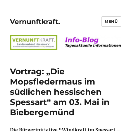
Vernunftkraft.
MENÜ
Vortrag: „Die
Mopsfledermaus im
südlichen hessischen
Spessart“ am 03. Mai in
Biebergemünd
Die Bürgerinitiative “Windkraft im Spessart –