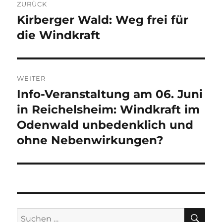
ZURÜCK
Kirberger Wald: Weg frei für
Vorheriger
Beitrag:
die Windkraft
WEITER
Info-Veranstaltung am 06. Juni
Nächster
Beitrag:
in Reichelsheim: Windkraft im
Odenwald unbedenklich und
ohne Nebenwirkungen?
SU
Suche