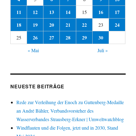
11
12
13
14
16
17
15
18
19
20
21
22
24
23
26
27
28
29
30
25
« Mai
Juli »
NEUESTE BEITRÄGE
Rede zur Verleihung der Enoch zu Guttenberg-Medaille
an André Bähler, Verbandsvorsteher des
Wasserverbandes Strausberg-Erkner | Umweltwatchblog
Windflauten und die Folgen, jetzt und in 2030, Stand