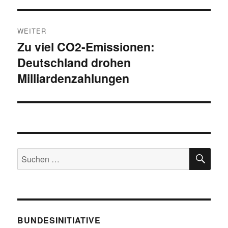
WEITER
Zu viel CO2-Emissionen:
Nächster
Deutschland drohen
Beitrag:
Milliardenzahlungen
SU
Suche
nach:
BUNDESINITIATIVE