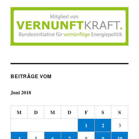
BEITRÄGE VOM
Juni 2018
M
D
M
D
F
S
S
1
2
3
4
6
7
9
10
5
8