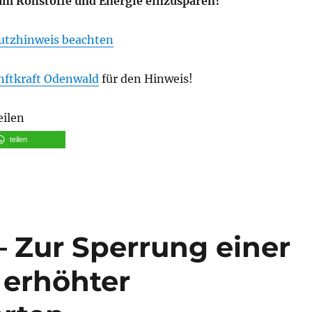
um Rohstoffe und Energie einzusparen?”
utzhinweis beachten
nftkraft Odenwald
für den Hinweis!
eilen
teilen
– Zur Sperrung einer
erhöhter