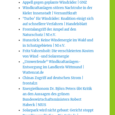
Appell gegen geplante Windräder | GNZ
Windkraftanlagen stören Nachtruhe in der
Kieler Innenstadt | Vernunftkraft
‘Turbo’ für Windräder: Koalition einigt sich
auf schnellere Verfahren | Handelsblatt
Frontalangriff der Ampel auf den
Naturschutz | NI e.V.
Hunsrück: Keine Windenergie im Wald und
in Schutzgebieten | NI e.V.
Fritz Vahrenholt: Die verschleierten Kosten
von Wind -und Solarenergie
„Umwerfende“ Windkraftanlagen-
Entsorgung im Landkreis Wittmund |
Wattenrat.de
Chinas Zugriff auf deutschen Strom |
frontal21
Energieökonom Dr. Björn Peters übt Kritik
an den Aussagen des grünen
Bundeswirtschaftsministers Robert
Habeck | NIUS
Solarpark wird nicht gebaut: Gericht stoppt