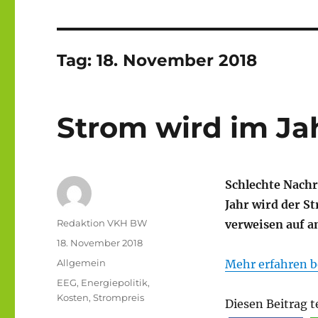
Tag:
18. November 2018
Strom wird im Jah
Schlechte Nach
Jahr wird der St
Autor
Redaktion VKH BW
verweisen auf a
Veröffentlicht
18. November 2018
am
Kategorien
Allgemein
Mehr erfahren b
Schlagwörter
EEG
,
Energiepolitik
,
Kosten
,
Strompreis
Diesen Beitrag t