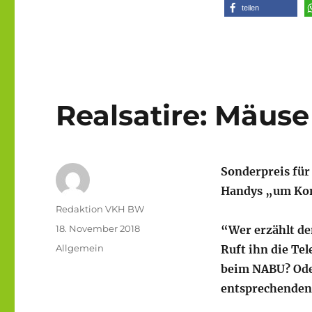
teilen
Realsatire: Mäuse
Sonderpreis für
Handys „um Kon
Autor
Redaktion VKH BW
Veröffentlicht
18. November 2018
“Wer erzählt de
am
Kategorien
Allgemein
Ruft ihn die Te
beim NABU? Ode
entsprechenden 