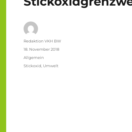
Stickoxidgrenzw
Autor
Redaktion VKH BW
Veröffentlicht
18. November 2018
am
Kategorien
Allgemein
Schlagwörter
Stickoxid
,
Umwelt