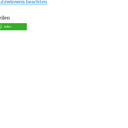
utzwinweis beachten
eilen
teilen