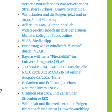
Verbandsvorsteher des Wasserverbandes
Strausberg-Erkner | Umweltwatchblog
Windflauten und die Folgen, jetzt und in
2030, Stand Mai 2024
Affäre um AKW-Akten: Plötzlich
widerspricht Habeck im ZDF der grünen
Ministerkollegin | Focus online
VLAB-Medientipp
Bundestag winkt Windkraft-“Turbo”
durch | VLAB
Bayern will mehr “Flexibilität” im
Luftverkehrsgesetz | VLAB
+++SOMMERAUSGABE +++ Das aktuelle
NATURSCHUTZ MAGAZIN ist online!
Ausgabe 02/2024 (Juni)
Gedanken und Erfahrungen eines
Naturschützers | NI e.V.
?
Grafiken Mai 2024 und Zahlen der
Strombörse EEX
Windkraft und ihre verheerenden Folgen
für Mensch und Natur | Umweltwatchblog