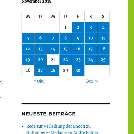
November 2018
M
D
M
D
F
S
S
1
2
3
4
5
6
7
8
9
10
11
12
13
14
15
16
17
18
19
20
21
22
23
24
25
26
27
28
29
30
r
« Okt.
Dez. »
“!
?
NEUESTE BEITRÄGE
Rede zur Verleihung der Enoch zu
Guttenberg-Medaille an André Bähler,