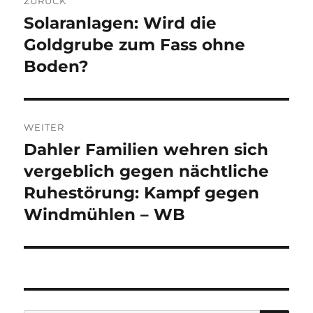
ZURÜCK
Solaranlagen: Wird die
Vorheriger
Beitrag:
Goldgrube zum Fass ohne
Boden?
WEITER
Dahler Familien wehren sich
Nächster
Beitrag:
vergeblich gegen nächtliche
Ruhestörung: Kampf gegen
Windmühlen – WB