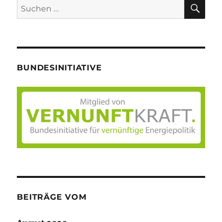
SU
Suche
nach:
BUNDESINITIATIVE
BEITRÄGE VOM