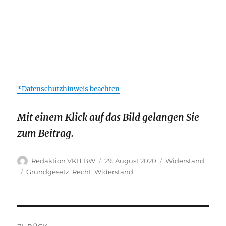
*Datenschutzhinweis beachten
Mit einem Klick auf das Bild gelangen Sie
zum Beitrag.
Autor
Veröffentlicht
Kategorien
Redaktion VKH BW
29. August 2020
Widerstand
am
Schlagwörter
Grundgesetz
,
Recht
,
Widerstand
Beitragsnavigation