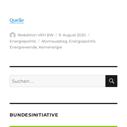
Quelle
Autor
Veröffentlicht
Kategorien
Redaktion VKH BW
9. August 2020
am
Schlagwörter
Energiepolitik
Atomausstieg
,
Energiepolitik
,
Energiewende
,
Kernenergie
SU
Suche
nach:
BUNDESINITIATIVE