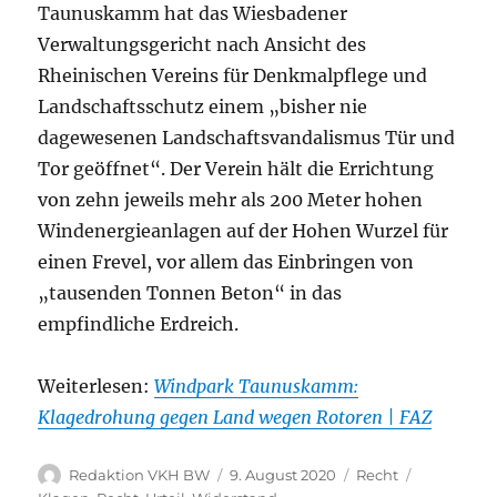
Taunuskamm hat das Wiesbadener
Verwaltungsgericht nach Ansicht des
Rheinischen Vereins für Denkmalpflege und
Landschaftsschutz einem „bisher nie
dagewesenen Landschaftsvandalismus Tür und
Tor geöffnet“. Der Verein hält die Errichtung
von zehn jeweils mehr als 200 Meter hohen
Windenergieanlagen auf der Hohen Wurzel für
einen Frevel, vor allem das Einbringen von
„tausenden Tonnen Beton“ in das
empfindliche Erdreich.
Weiterlesen:
Windpark Taunuskamm:
Klagedrohung gegen Land wegen Rotoren | FAZ
Autor
Veröffentlicht
Kategorien
Schlagwör
Redaktion VKH BW
9. August 2020
Recht