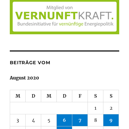
BEITRÄGE VOM
August 2020
M
D
M
D
F
S
S
1
2
3
4
5
6
7
8
9