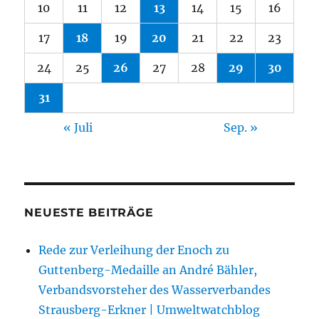
10
11
12
13
14
15
16
17
18
19
20
21
22
23
24
25
26
27
28
29
30
31
« Juli
Sep. »
NEUESTE BEITRÄGE
Rede zur Verleihung der Enoch zu
Guttenberg-Medaille an André Bähler,
Verbandsvorsteher des Wasserverbandes
Strausberg-Erkner | Umweltwatchblog