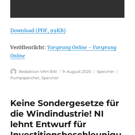
Download (PDF, 99KB)
Veröffentlicht:
Vorsprung Online – Vorsprung
Online
Autor
Veröffentlicht
Kategorien
Schlagw
Redaktion VKH BW
9. August 2020
Speicher
am
Pumpspeicher
,
Speicher
Keine Sondergesetze für
die Windindustrie! NI
lehnt Entwurf für
Investitionsbeschleunigu