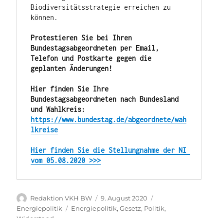
Biodiversitätsstrategie erreichen zu 
können.

Protestieren Sie
bei Ihren 
Bundestagsabgeordneten per Email, 
Telefon und Postkarte gegen die 
geplanten Änderungen!
Hier finden Sie Ihre 
Bundestagsabgeordneten nach Bundesland 
und Wahlkreis: 
https://www.bundestag.de/abgeordnete/wah
lkreise
Hier finden Sie die Stellungnahme der NI 
vom 05.08.2020 >>>
Autor
Veröffentlicht
Kategorien
Redaktion VKH BW
9. August 2020
am
Schlagwörter
Energiepolitik
Energiepolitik
,
Gesetz
,
Politik
,