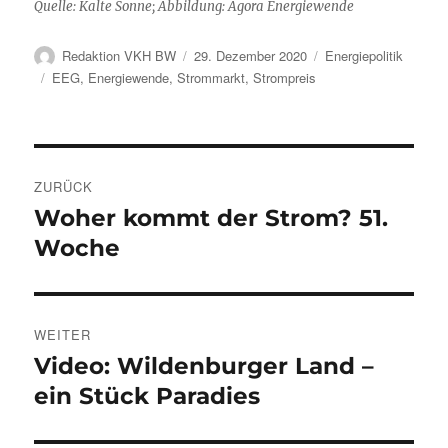
Quelle: Kalte Sonne; Abbildung: Agora Energiewende
Autor
Veröffentlicht
Kategorien
Redaktion VKH BW
29. Dezember 2020
Energiepolitik
am
Schlagwörter
EEG
,
Energiewende
,
Strommarkt
,
Strompreis
Beitragsnavigation
ZURÜCK
Woher kommt der Strom? 51.
Vorheriger
Beitrag:
Woche
WEITER
Video: Wildenburger Land –
Nächster
Beitrag:
ein Stück Paradies