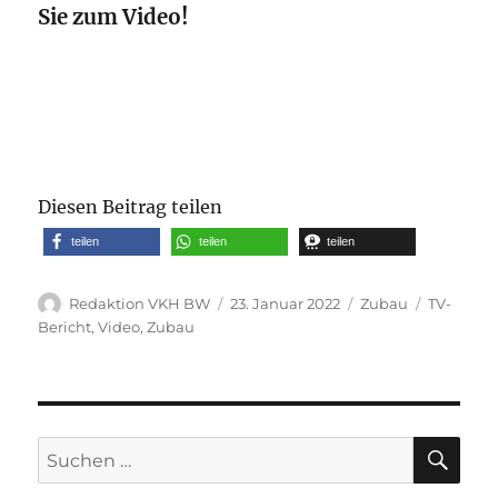
Sie zum Video!
Diesen Beitrag teilen
teilen
teilen
teilen
Autor
Veröffentlicht
Kategorien
Schlagwö
Redaktion VKH BW
23. Januar 2022
Zubau
TV-
am
Bericht
,
Video
,
Zubau
SU
Suche
nach: