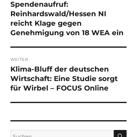
Spendenaufruf:
Vorheriger
Beitrag:
Reinhardswald/Hessen NI
reicht Klage gegen
Genehmigung von 18 WEA ein
WEITER
Klima-Bluff der deutschen
Nächster
Beitrag:
Wirtschaft: Eine Studie sorgt
für Wirbel – FOCUS Online
SU
Suche