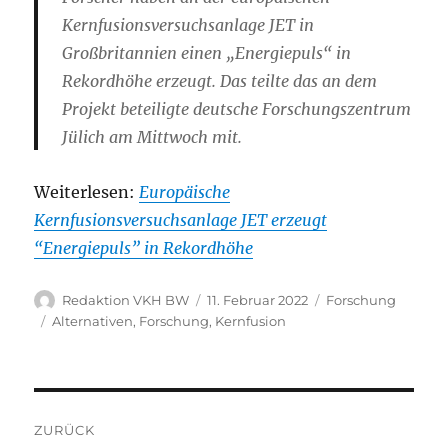
Kernfusionsversuchsanlage JET in
Großbritannien einen „Energiepuls“ in
Rekordhöhe erzeugt. Das teilte das an dem
Projekt beteiligte deutsche Forschungszentrum
Jülich am Mittwoch mit.
Weiterlesen:
Europäische
Kernfusionsversuchsanlage JET erzeugt
“Energiepuls” in Rekordhöhe
Autor
Veröffentlicht
Kategorien
Redaktion VKH BW
11. Februar 2022
Forschung
am
Schlagwörter
Alternativen
,
Forschung
,
Kernfusion
Beitragsnavigation
ZURÜCK