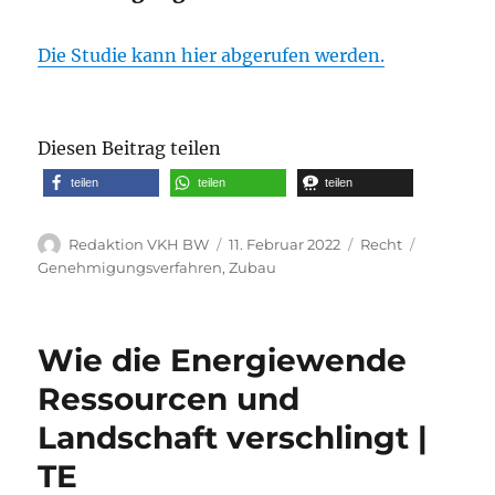
Die Studie kann hier abgerufen werden.
Diesen Beitrag teilen
teilen
teilen
teilen
Autor
Veröffentlicht
Kategorien
Schlagwör
Redaktion VKH BW
11. Februar 2022
Recht
am
Genehmigungsverfahren
,
Zubau
Wie die Energiewende
Ressourcen und
Landschaft verschlingt |
TE