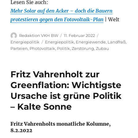
Lesen Sie auch:
Mehr Solar auf den Acker – doch die Bauern
protestieren gegen den Fotovoltaik-Plan
| Welt
Autor
Veröffentlicht
Kategorien
Redaktion VKH BW
11. Februar 2022
am
Schlagwörter
Energiepolitik
Energiepolitik
,
Energiewende
,
Landfraß
,
Parteien
,
Photovoltaik
,
Politik
,
Zerstörung
,
Zubau
Fritz Vahrenholt zur
Greenflation: Wichtigste
Ursache ist grüne Politik
– Kalte Sonne
Fritz Vahrenholts monatliche Kolumne,
8.2.2022