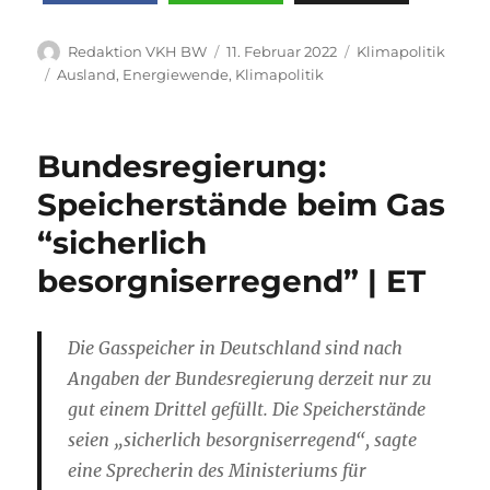
Autor
Veröffentlicht
Kategorien
Redaktion VKH BW
11. Februar 2022
Klimapolitik
am
Schlagwörter
Ausland
,
Energiewende
,
Klimapolitik
Bundesregierung:
Speicherstände beim Gas
“sicherlich
besorgniserregend” | ET
Die Gasspeicher in Deutschland sind nach
Angaben der Bundesregierung derzeit nur zu
gut einem Drittel gefüllt. Die Speicherstände
seien „sicherlich besorgniserregend“, sagte
eine Sprecherin des Ministeriums für