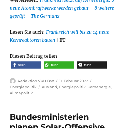
neue Atomkraftwerke werden gebaut – 8 weitere
geprüft – The Germanz
Lesen Sie auch:
Frankreich will bis zu 14 neue
Kernreaktoren bauen
| ET
Diesen Beitrag teilen
teilen
teilen
teilen
Autor
Veröffentlicht
Kategorien
Redaktion VKH BW
11. Februar 2022
am
Schlagwörter
Energiepolitik
Ausland
,
Energiepolitik
,
Kernenergie
,
Klimapolitik
Bundesministerien
planen Solar-Offensive