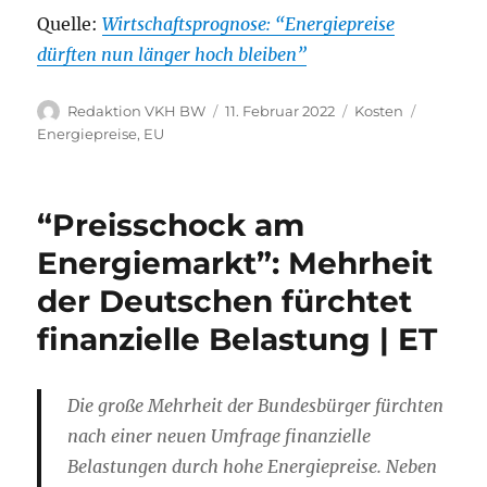
Quelle:
Wirtschaftsprognose: “Energiepreise
dürften nun länger hoch bleiben”
Autor
Veröffentlicht
Kategorien
Schlagwö
Redaktion VKH BW
11. Februar 2022
Kosten
am
Energiepreise
,
EU
“Preisschock am
Energiemarkt”: Mehrheit
der Deutschen fürchtet
finanzielle Belastung | ET
Die große Mehrheit der Bundesbürger fürchten
nach einer neuen Umfrage finanzielle
Belastungen durch hohe Energiepreise. Neben