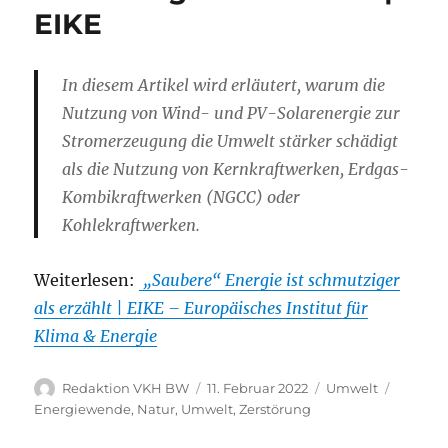
EIKE
I
n diesem Artikel wird erläutert, warum die
Nutzung von Wind- und PV-Solarenergie zur
Stromerzeugung die Umwelt stärker schädigt
als die Nutzung von Kernkraftwerken, Erdgas-
Kombikraftwerken (NGCC) oder
Kohlekraftwerken.
Weiterlesen:
„Saubere“ Energie ist schmutziger
als erzählt | EIKE – Europäisches Institut für
Klima & Energie
Autor
Veröffentlicht
Kategorien
Schlagw
Redaktion VKH BW
11. Februar 2022
Umwelt
am
Energiewende
,
Natur
,
Umwelt
,
Zerstörung