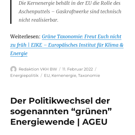
Die Kernenergie behält in der EU die Rolle des
Aschenputtels – Gaskraftwerke sind technisch
nicht realisierbar.
Weiterlesen:
Grüne Taxonomie: Freut Euch nicht
zu früh | EIKE – Europäisches Institut für Klima &
Energie
Autor
Veröffentlicht
Kategorien
Redaktion VKH BW
11. Februar 2022
am
Schlagwörter
Energiepolitik
EU
,
Kernenergie
,
Taxonomie
Der Politikwechsel der
sogenannten “grünen”
Energiewende | AGEU