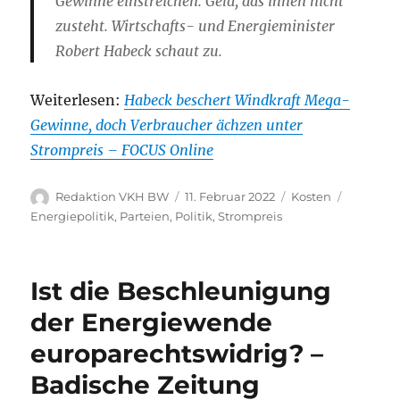
Gewinne einstreichen. Geld, das ihnen nicht
zusteht. Wirtschafts- und Energieminister
Robert Habeck schaut zu.
Weiterlesen:
Habeck beschert Windkraft Mega-
Gewinne, doch Verbraucher ächzen unter
Strompreis – FOCUS Online
Autor
Veröffentlicht
Kategorien
Schlagwö
Redaktion VKH BW
11. Februar 2022
Kosten
am
Energiepolitik
,
Parteien
,
Politik
,
Strompreis
Ist die Beschleunigung
der Energiewende
europarechtswidrig? –
Badische Zeitung