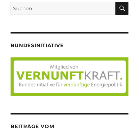
SU
Suche
nach:
BUNDESINITIATIVE
BEITRÄGE VOM