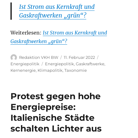
Ist Strom aus Kernkraft und
Gaskraftwerken „grün“?
Weiterlesen:
Ist Strom aus Kernkraft und
Gaskraftwerken „grün“?
Autor
Veröffentlicht
Kategorien
Redaktion VKH BW
11. Februar 2022
am
Schlagwörter
Energiepolitik
Energiepolitik
,
Gaskraftwerke
,
Kernenergie
,
Klimapolitik
,
Taxonomie
Protest gegen hohe
Energiepreise:
Italienische Städte
schalten Lichter aus