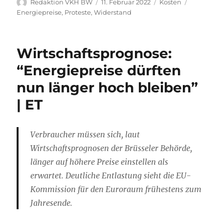
Autor
Veröffentlicht
Kategorien
Schlagwö
Redaktion VKH BW
11. Februar 2022
Kosten
am
Energiepreise
,
Proteste
,
Widerstand
Wirtschaftsprognose:
“Energiepreise dürften
nun länger hoch bleiben”
| ET
Verbraucher müssen sich, laut
Wirtschaftsprognosen der Brüsseler Behörde,
länger auf höhere Preise einstellen als
erwartet. Deutliche Entlastung sieht die EU-
Kommission für den Euroraum frühestens zum
Jahresende.