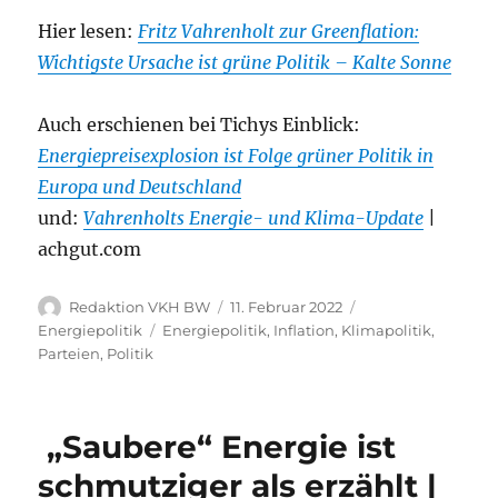
Hier lesen:
Fritz Vahrenholt zur Greenflation:
Wichtigste Ursache ist grüne Politik – Kalte Sonne
Auch erschienen bei Tichys Einblick:
Energiepreisexplosion ist Folge grüner Politik in
Europa und Deutschland
und:
Vahrenholts Energie- und Klima-Update
|
achgut.com
Autor
Veröffentlicht
Kategorien
Redaktion VKH BW
11. Februar 2022
am
Schlagwörter
Energiepolitik
Energiepolitik
,
Inflation
,
Klimapolitik
,
Parteien
,
Politik
„Saubere“ Energie ist
schmutziger als erzählt |