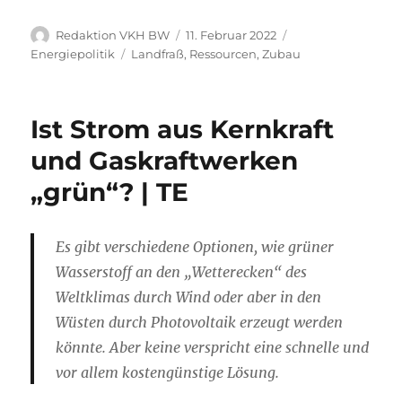
Autor
Veröffentlicht
Kategorien
Redaktion VKH BW
11. Februar 2022
am
Schlagwörter
Energiepolitik
Landfraß
,
Ressourcen
,
Zubau
Ist Strom aus Kernkraft
und Gaskraftwerken
„grün“? | TE
Es gibt verschiedene Optionen, wie grüner
Wasserstoff an den „Wetterecken“ des
Weltklimas durch Wind oder aber in den
Wüsten durch Photovoltaik erzeugt werden
könnte. Aber keine verspricht eine schnelle und
vor allem kostengünstige Lösung.