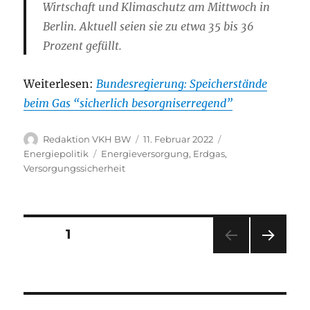
Wirtschaft und Klimaschutz am Mittwoch in
Berlin. Aktuell seien sie zu etwa 35 bis 36
Prozent gefüllt.
Weiterlesen:
Bundesregierung: Speicherstände
beim Gas “sicherlich besorgniserregend”
Autor
Veröffentlicht
Kategorien
Redaktion VKH BW
11. Februar 2022
am
Schlagwörter
Energiepolitik
Energieversorgung
,
Erdgas
,
Versorgungssicherheit
Seitennummerierung
SEITE
1
NÄC
der
HSTE
SEIT
Beiträge
E