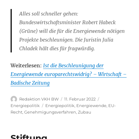
Alles soll schneller gehen:
Bundeswirtschaftsminister Robert Habeck
(Grüne) will die für die Energiewende nötigen
Projekte beschleunigen. Die Juristin Julia
Chladek hält dies für fragwürdig.
Weiterlesen:
Ist die Beschleunigung der
Energiewende europarechtswidrig? – Wirtschaft –
Badische Zeitung
Autor
Veröffentlicht
Kategorien
Redaktion VKH BW
11. Februar 2022
am
Schlagwörter
Energiepolitik
Energiepolitik
,
Energiewende
,
EU-
Recht
,
Genehmigungsverfahren
,
Zubau
Stiftung