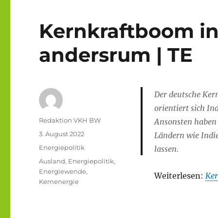
Kernkraftboom in
andersrum | TE
Der deutsche Kern
orientiert sich 
Autor
Redaktion VKH BW
Ansonsten haben R
Veröffentlicht
3. August 2022
Ländern wie Indi
am
Kategorien
Energiepolitik
lassen.
Schlagwörter
Ausland
,
Energiepolitik
,
Energiewende
,
Weiterlesen:
Ker
Kernenergie