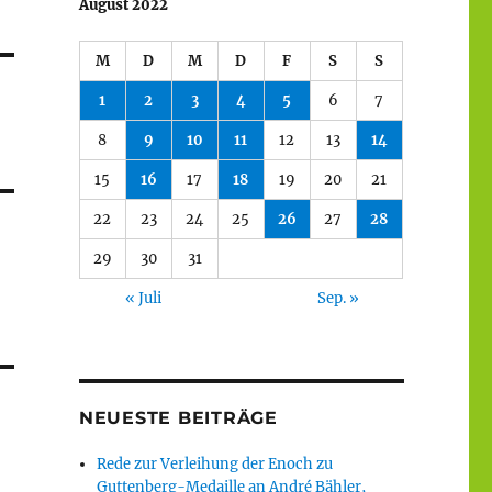
August 2022
M
D
M
D
F
S
S
1
2
3
4
5
6
7
8
9
10
11
12
13
14
15
16
17
18
19
20
21
22
23
24
25
26
27
28
29
30
31
« Juli
Sep. »
NEUESTE BEITRÄGE
Rede zur Verleihung der Enoch zu
Guttenberg-Medaille an André Bähler,