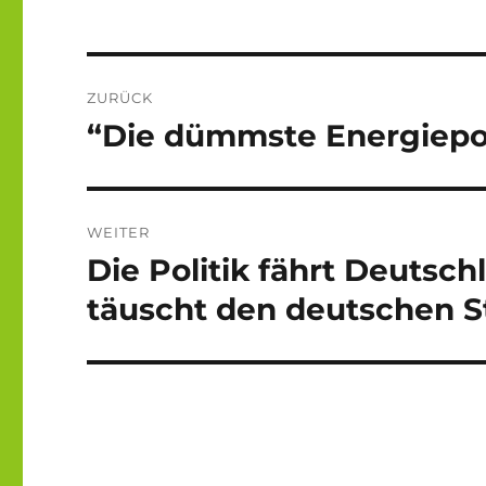
Beitragsnavigation
ZURÜCK
“Die dümmste Energiepol
Vorheriger
Beitrag:
WEITER
Die Politik fährt Deuts
Nächster
Beitrag:
täuscht den deutschen S