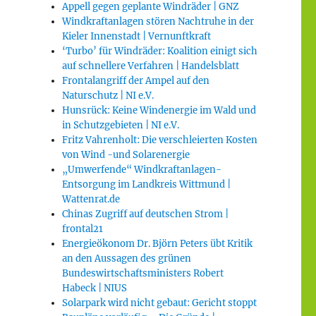
Appell gegen geplante Windräder | GNZ
Windkraftanlagen stören Nachtruhe in der
Kieler Innenstadt | Vernunftkraft
‘Turbo’ für Windräder: Koalition einigt sich
auf schnellere Verfahren | Handelsblatt
Frontalangriff der Ampel auf den
Naturschutz | NI e.V.
Hunsrück: Keine Windenergie im Wald und
in Schutzgebieten | NI e.V.
Fritz Vahrenholt: Die verschleierten Kosten
von Wind -und Solarenergie
„Umwerfende“ Windkraftanlagen-
Entsorgung im Landkreis Wittmund |
Wattenrat.de
Chinas Zugriff auf deutschen Strom |
frontal21
Energieökonom Dr. Björn Peters übt Kritik
an den Aussagen des grünen
Bundeswirtschaftsministers Robert
Habeck | NIUS
Solarpark wird nicht gebaut: Gericht stoppt