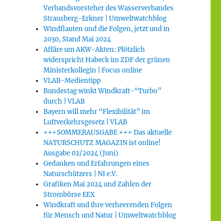
Verbandsvorsteher des Wasserverbandes
Strausberg-Erkner | Umweltwatchblog
Windflauten und die Folgen, jetzt und in
2030, Stand Mai 2024
Affäre um AKW-Akten: Plötzlich
widerspricht Habeck im ZDF der grünen
Ministerkollegin | Focus online
VLAB-Medientipp
Bundestag winkt Windkraft-“Turbo”
durch | VLAB
Bayern will mehr “Flexibilität” im
Luftverkehrsgesetz | VLAB
+++SOMMERAUSGABE +++ Das aktuelle
NATURSCHUTZ MAGAZIN ist online!
Ausgabe 02/2024 (Juni)
Gedanken und Erfahrungen eines
Naturschützers | NI e.V.
Grafiken Mai 2024 und Zahlen der
Strombörse EEX
Windkraft und ihre verheerenden Folgen
für Mensch und Natur | Umweltwatchblog