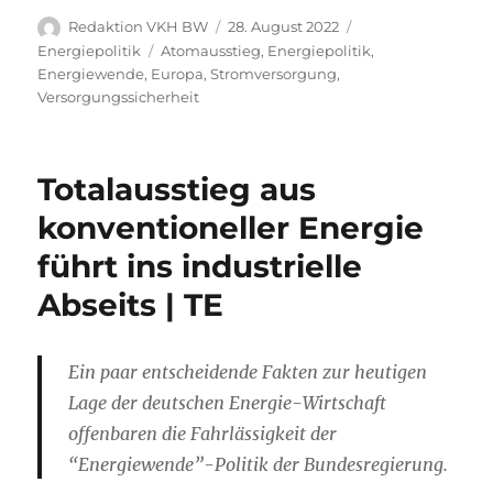
Autor
Veröffentlicht
Kategorien
Redaktion VKH BW
28. August 2022
am
Schlagwörter
Energiepolitik
Atomausstieg
,
Energiepolitik
,
Energiewende
,
Europa
,
Stromversorgung
,
Versorgungssicherheit
Totalausstieg aus
konventioneller Energie
führt ins industrielle
Abseits | TE
Ein paar entscheidende Fakten zur heutigen
Lage der deutschen Energie-Wirtschaft
offenbaren die Fahrlässigkeit der
“Energiewende”-Politik der Bundesregierung.