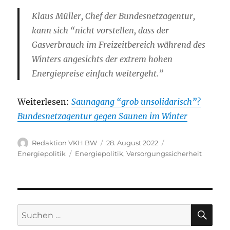
Klaus Müller, Chef der Bundesnetzagentur,
kann sich “nicht vorstellen, dass der
Gasverbrauch im Freizeitbereich während des
Winters angesichts der extrem hohen
Energiepreise einfach weitergeht.”
Weiterlesen:
Saunagang “grob unsolidarisch”?
Bundesnetzagentur gegen Saunen im Winter
Autor
Veröffentlicht
Kategorien
Redaktion VKH BW
28. August 2022
am
Schlagwörter
Energiepolitik
Energiepolitik
,
Versorgungssicherheit
SU
Suche
nach: