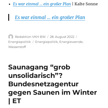
Es war einmal … ein großer Plan
| Kalte Sonne
Es war einmal … ein großer Plan
Autor
Veröffentlicht
Kategorien
Redaktion VKH BW
28. August 2022
am
Schlagwörter
Energiepolitik
Energiepolitik
,
Energiewende
,
Wasserstoff
Saunagang “grob
unsolidarisch”?
Bundesnetzagentur
gegen Saunen im Winter
| ET