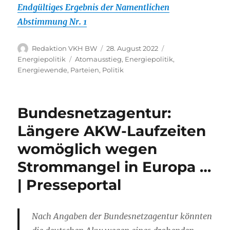
Endgültiges Ergebnis der Namentlichen
Abstimmung Nr. 1
Autor
Veröffentlicht
Kategorien
Redaktion VKH BW
28. August 2022
am
Schlagwörter
Energiepolitik
Atomausstieg
,
Energiepolitik
,
Energiewende
,
Parteien
,
Politik
Bundesnetzagentur:
Längere AKW-Laufzeiten
womöglich wegen
Strommangel in Europa …
| Presseportal
Nach Angaben der Bundesnetzagentur könnten