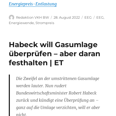
Energiepreis-Entlastung
Autor
Veröffentlicht
Kategorien
Schlagwört
Redaktion VKH BW
28. August 2022
EEG
EEG
,
am
Energiewende
,
Strompreis
Habeck will Gasumlage
überprüfen – aber daran
festhalten | ET
Die Zweifel an der umstrittenen Gasumlage
werden lauter. Nun rudert
Bundeswirtschaftsminister Robert Habeck
zurück und kündigt eine Überprüfung an –
ganz auf die Umlage verzichten, will er aber
nicht.