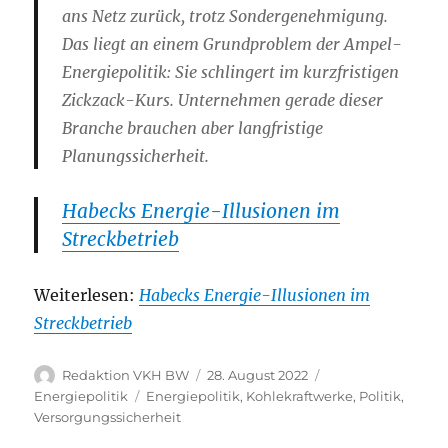
ans Netz zurück, trotz Sondergenehmigung.
Das liegt an einem Grundproblem der Ampel-
Energiepolitik: Sie schlingert im kurzfristigen
Zickzack-Kurs. Unternehmen gerade dieser
Branche brauchen aber langfristige
Planungssicherheit.
Habecks Energie-Illusionen im
Streckbetrieb
Weiterlesen:
Habecks Energie-Illusionen im
Streckbetrieb
Autor
Veröffentlicht
Kategorien
Redaktion VKH BW
28. August 2022
am
Schlagwörter
Energiepolitik
Energiepolitik
,
Kohlekraftwerke
,
Politik
,
Versorgungssicherheit