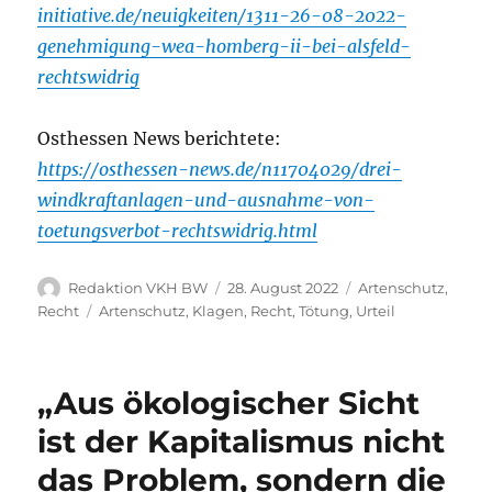
initiative.de/neuigkeiten/1311-26-08-2022-
genehmigung-wea-homberg-ii-bei-alsfeld-
rechtswidrig
Osthessen News berichtete:
https://osthessen-news.de/n11704029/drei-
windkraftanlagen-und-ausnahme-von-
toetungsverbot-rechtswidrig.html
Autor
Veröffentlicht
Kategorien
Redaktion VKH BW
28. August 2022
Artenschutz
,
am
Schlagwörter
Recht
Artenschutz
,
Klagen
,
Recht
,
Tötung
,
Urteil
„Aus ökologischer Sicht
ist der Kapitalismus nicht
das Problem, sondern die