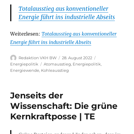
Totalausstieg aus konventioneller
Energie führt ins industrielle Abseits
Weiterlesen:
Totalausstieg aus konventioneller
Energie führt ins industrielle Abseits
Autor
Veröffentlicht
Kategorien
Redaktion VKH BW
28. August 2022
am
Schlagwörter
Energiepolitik
Atomausstieg
,
Energiepolitik
,
Energiewende
,
Kohleausstieg
Jenseits der
Wissenschaft: Die grüne
Kernkraftposse | TE