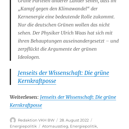
Grüne Parteien anderer Länder sehen, dass im
„Kampf gegen den Klimawandel“ der
Kernenergie eine bedeutende Rolle zukommt.
Nur die deutschen Grünen wollen das nicht
sehen. Der Physiker Ulrich Waas hat sich mit
ihren Behauptungen auseinandergesetzt – und
zerpflückt die Argumente der grünen
Ideologen.
Jenseits der Wissenschaft: Die grüne
Kernkraftposse
Weiterlesen:
Jenseits der Wissenschaft: Die grüne
Kernkraftposse
Autor
Veröffentlicht
Kategorien
Redaktion VKH BW
28. August 2022
am
Schlagwörter
Energiepolitik
Atomausstieg
,
Energiepolitik
,