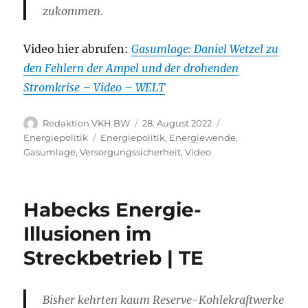
zukommen.
Video hier abrufen:
Gasumlage: Daniel Wetzel zu
den Fehlern der Ampel und der drohenden
Stromkrise – Video – WELT
Autor
Veröffentlicht
Kategorien
Redaktion VKH BW
28. August 2022
am
Schlagwörter
Energiepolitik
Energiepolitik
,
Energiewende
,
Gasumlage
,
Versorgungssicherheit
,
Video
Habecks Energie-
Illusionen im
Streckbetrieb | TE
Bisher kehrten kaum Reserve-Kohlekraftwerke