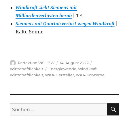
Windkraft zieht Siemens mit
Milliardenverlusten herab
| TE
Siemens mit Quartalsverlust wegen Windkraft
|
Kalte Sonne
Autor
Veröffentlicht
Kategorien
Redaktion VKH BW
14. August 2022
am
Schlagwörter
Wirtschaftlichkeit
Energiewende
,
Windkraft
,
Wirtschaftlichkeit
,
WKA-Hersteller
,
WKA-Konzerne
SU
Suche
nach: