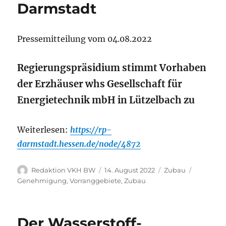
Darmstadt
Pressemitteilung vom 04.08.2022
Regierungspräsidium stimmt Vorhaben
der Erzhäuser whs Gesellschaft für
Energietechnik mbH in Lützelbach zu
Weiterlesen:
https://rp-
darmstadt.hessen.de/node/4872
Autor
Veröffentlicht
Kategorien
Schlagwö
Redaktion VKH BW
14. August 2022
Zubau
am
Genehmigung
,
Vorranggebiete
,
Zubau
Der Wasserstoff-