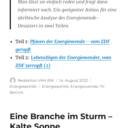
Man lässt sie einfach reden und fragt dann
informiert nach. Ein geeigneter Anlass für eine
akribische Analyse des Energiewende-
Desasters in zwei Teilen.
Teil 1:
Pfauen der Energiewende – vom ZDF
gerupft
Teil 2:
Lebenslügen der Energiewender, vom
ZDF zerrupft (2)
Autor
Veröffentlicht
Kategorien
Redaktion VKH BW
14. August 2022
am
Schlagwörter
Energiepolitik
Energiepolitik
,
Energiewende
,
TV-
Bericht
Eine Branche im Sturm –
Kalte Sonne