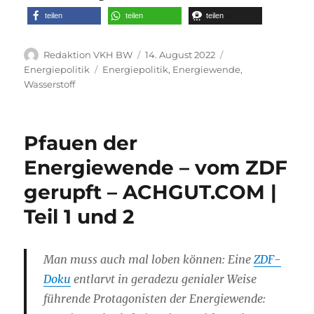
teilen
teilen
teilen
Autor
Veröffentlicht
Kategorien
Redaktion VKH BW
14. August 2022
am
Schlagwörter
Energiepolitik
Energiepolitik
,
Energiewende
,
Wasserstoff
Pfauen der
Energiewende – vom ZDF
gerupft – ACHGUT.COM |
Teil 1 und 2
Man muss auch mal loben können: Eine
ZDF-
Doku
entlarvt in geradezu genialer Weise
führende Protagonisten der Energiewende: