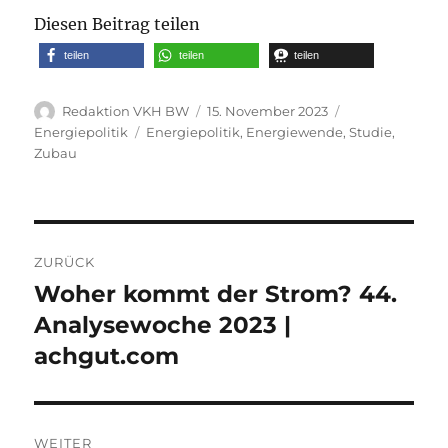
Diesen Beitrag teilen
teilen
teilen
teilen
Autor
Veröffentlicht
Kategorien
Redaktion VKH BW
15. November 2023
am
Schlagwörter
Energiepolitik
Energiepolitik
,
Energiewende
,
Studie
,
Zubau
Beitragsnavigation
ZURÜCK
Woher kommt der Strom? 44.
Vorheriger
Beitrag:
Analysewoche 2023 |
achgut.com
WEITER