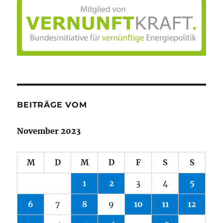
BEITRÄGE VOM
November 2023
M
D
M
D
F
S
S
1
2
3
4
5
6
7
8
9
10
11
12