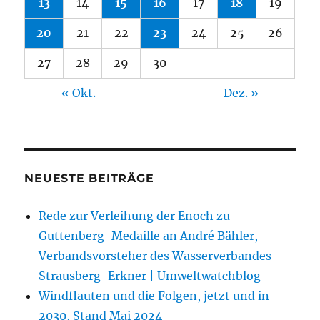
13
14
15
16
17
18
19
20
21
22
23
24
25
26
27
28
29
30
« Okt.
Dez. »
NEUESTE BEITRÄGE
Rede zur Verleihung der Enoch zu
Guttenberg-Medaille an André Bähler,
Verbandsvorsteher des Wasserverbandes
Strausberg-Erkner | Umweltwatchblog
Windflauten und die Folgen, jetzt und in
2030, Stand Mai 2024