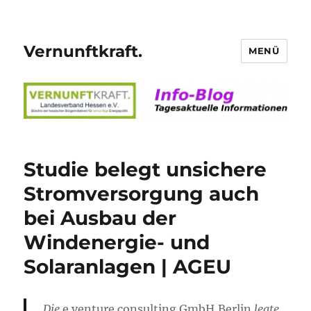
Vernunftkraft.
MENÜ
Studie belegt unsichere
Stromversorgung auch
bei Ausbau der
Windenergie- und
Solaranlagen | AGEU
Die
e.venture consulting GmbH,Berlin
legte