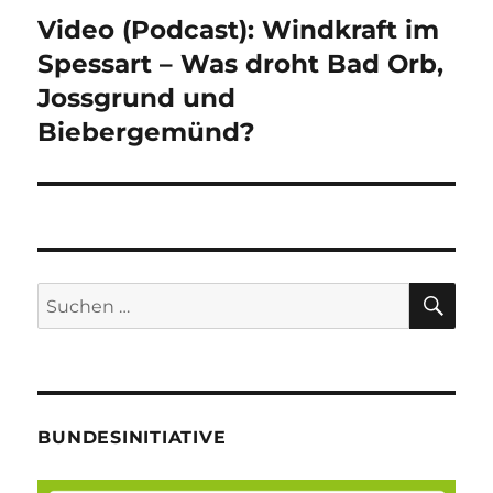
Video (Podcast): Windkraft im
Nächster
Beitrag:
Spessart – Was droht Bad Orb,
Jossgrund und
Biebergemünd?
SU
Suche
nach:
BUNDESINITIATIVE