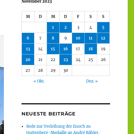
November 2023
M
D
M
D
F
S
S
1
2
3
4
5
6
7
8
9
10
11
12
13
14
15
16
17
18
19
20
21
22
23
24
25
26
27
28
29
30
« Okt.
Dez. »
NEUESTE BEITRÄGE
Rede zur Verleihung der Enoch zu
Guttenberg-Medaille an André Bähler,