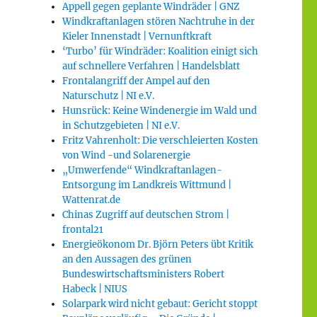
Appell gegen geplante Windräder | GNZ
Windkraftanlagen stören Nachtruhe in der
Kieler Innenstadt | Vernunftkraft
‘Turbo’ für Windräder: Koalition einigt sich
auf schnellere Verfahren | Handelsblatt
Frontalangriff der Ampel auf den
Naturschutz | NI e.V.
Hunsrück: Keine Windenergie im Wald und
in Schutzgebieten | NI e.V.
Fritz Vahrenholt: Die verschleierten Kosten
von Wind -und Solarenergie
„Umwerfende“ Windkraftanlagen-
Entsorgung im Landkreis Wittmund |
Wattenrat.de
Chinas Zugriff auf deutschen Strom |
frontal21
Energieökonom Dr. Björn Peters übt Kritik
an den Aussagen des grünen
Bundeswirtschaftsministers Robert
Habeck | NIUS
Solarpark wird nicht gebaut: Gericht stoppt