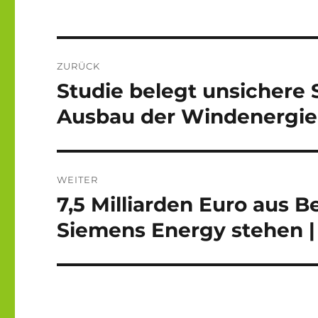
Beitragsnavigation
ZURÜCK
Studie belegt unsichere
Vorheriger
Beitrag:
Ausbau der Windenergie-
WEITER
7,5 Milliarden Euro aus Be
Nächster
Beitrag:
Siemens Energy stehen |