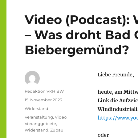
Video (Podcast): 
– Was droht Bad 
Biebergemünd?
Liebe Freunde,
Autor
Redaktion VKH BW
heute, am Mittw
Veröffentlicht
15. November 2023
Link die Aufze
am
Kategorien
Widerstand
Windindustriali
Schlagwörter
Veranstaltung
,
Video
,
https://www.yo
Vorranggebiete
,
Widerstand
,
Zubau
oder