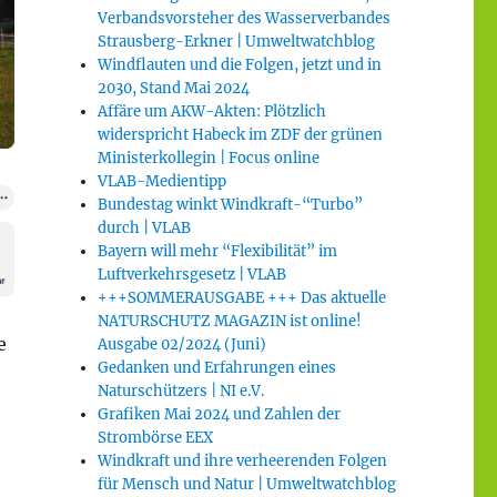
Verbandsvorsteher des Wasserverbandes
Strausberg-Erkner | Umweltwatchblog
Windflauten und die Folgen, jetzt und in
2030, Stand Mai 2024
Affäre um AKW-Akten: Plötzlich
widerspricht Habeck im ZDF der grünen
Ministerkollegin | Focus online
VLAB-Medientipp
Bundestag winkt Windkraft-“Turbo”
durch | VLAB
Bayern will mehr “Flexibilität” im
Luftverkehrsgesetz | VLAB
+++SOMMERAUSGABE +++ Das aktuelle
NATURSCHUTZ MAGAZIN ist online!
e
Ausgabe 02/2024 (Juni)
Gedanken und Erfahrungen eines
Naturschützers | NI e.V.
Grafiken Mai 2024 und Zahlen der
Strombörse EEX
Windkraft und ihre verheerenden Folgen
für Mensch und Natur | Umweltwatchblog