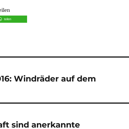
eilen
teilen
016: Windräder auf dem
ft sind anerkannte