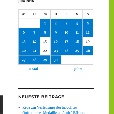
Juni 2016
M
D
M
D
F
S
S
1
2
3
4
5
6
7
8
9
10
11
12
13
14
15
16
17
18
19
20
21
22
23
24
25
26
27
28
29
30
« Mai
Juli »
NEUESTE BEITRÄGE
Rede zur Verleihung der Enoch zu
Guttenberg-Medaille an André Bähler,