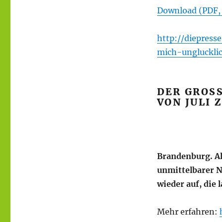
Download (PDF,
http://diepres
mich-ungluckli
DER GROS
VON JULI 
Brandenburg. Al
unmittelbarer Nä
wieder auf, die 
Mehr erfahren: