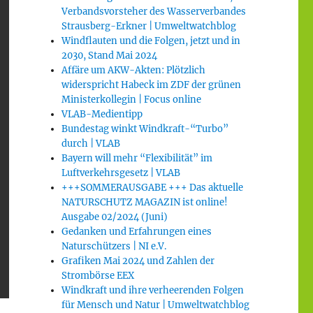
Verbandsvorsteher des Wasserverbandes
Strausberg-Erkner | Umweltwatchblog
Windflauten und die Folgen, jetzt und in
2030, Stand Mai 2024
Affäre um AKW-Akten: Plötzlich
widerspricht Habeck im ZDF der grünen
Ministerkollegin | Focus online
VLAB-Medientipp
Bundestag winkt Windkraft-“Turbo”
durch | VLAB
Bayern will mehr “Flexibilität” im
Luftverkehrsgesetz | VLAB
+++SOMMERAUSGABE +++ Das aktuelle
NATURSCHUTZ MAGAZIN ist online!
Ausgabe 02/2024 (Juni)
Gedanken und Erfahrungen eines
Naturschützers | NI e.V.
Grafiken Mai 2024 und Zahlen der
Strombörse EEX
Windkraft und ihre verheerenden Folgen
für Mensch und Natur | Umweltwatchblog