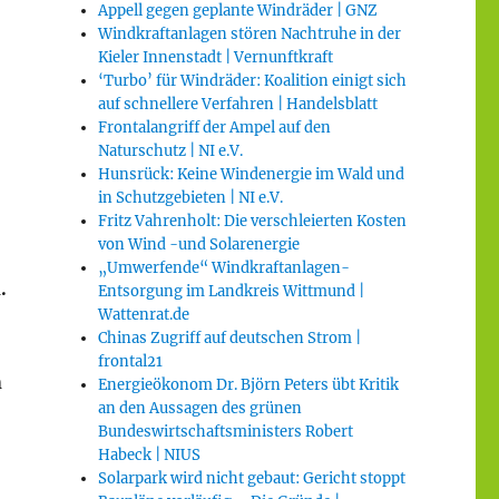
Appell gegen geplante Windräder | GNZ
Windkraftanlagen stören Nachtruhe in der
Kieler Innenstadt | Vernunftkraft
‘Turbo’ für Windräder: Koalition einigt sich
auf schnellere Verfahren | Handelsblatt
Frontalangriff der Ampel auf den
Naturschutz | NI e.V.
Hunsrück: Keine Windenergie im Wald und
in Schutzgebieten | NI e.V.
Fritz Vahrenholt: Die verschleierten Kosten
von Wind -und Solarenergie
„Umwerfende“ Windkraftanlagen-
.
Entsorgung im Landkreis Wittmund |
Wattenrat.de
Chinas Zugriff auf deutschen Strom |
frontal21
n
Energieökonom Dr. Björn Peters übt Kritik
an den Aussagen des grünen
Bundeswirtschaftsministers Robert
Habeck | NIUS
Solarpark wird nicht gebaut: Gericht stoppt