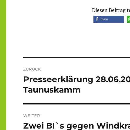
Diesen Beitrag t
teilen
Beitragsnavigation
ZURÜCK
Presseerklärung 28.06.2
Vorheriger
Beitrag:
Taunuskamm
WEITER
Zwei BI`s gegen Windkra
Nächster