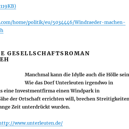
 119KB)
se.com/home/politik/eu/5034446/Windraeder-machen-
ch
SE GESELLSCHAFTSROMAN
ZEH
Manchmal kann die Idylle auch die Hölle sein
Wie das Dorf
Unterleuten
irgendwo in
s eine Investmentfirma einen Windpark in
he der Ortschaft errichten will, brechen Streitigkeite
lange Zeit unterdrückt wurden.
http://www.unterleuten.de/