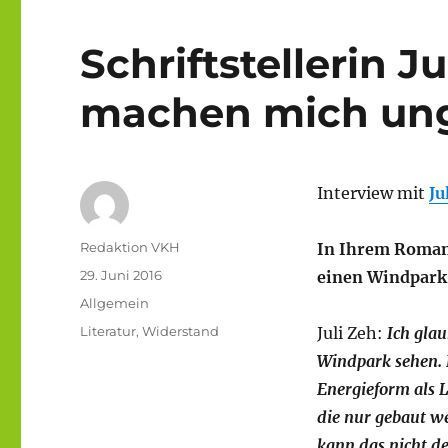
Schriftstellerin J
machen mich ung
Interview mit
Ju
Autor
Redaktion VKH
In Ihrem Roman 
Veröffentlicht
29. Juni 2016
einen Windpark 
am
Kategorien
Allgemein
Schlagwörter
Literatur
,
Widerstand
Juli Zeh:
Ich gla
Windpark sehen. 
Energieform als L
die nur gebaut w
kann das nicht de