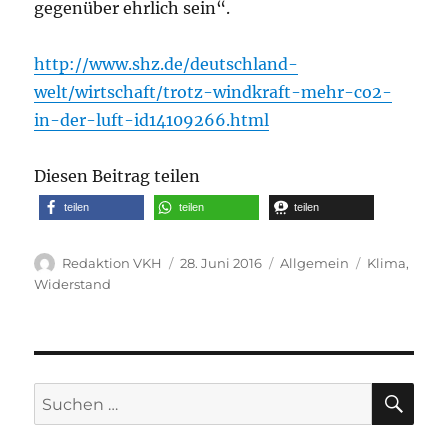
gegenüber ehrlich sein“.
http://www.shz.de/deutschland-
welt/wirtschaft/trotz-windkraft-mehr-co2-
in-der-luft-id14109266.html
Diesen Beitrag teilen
teilen
teilen
teilen
Autor
Veröffentlicht
Kategorien
Schlagwörte
Redaktion VKH
28. Juni 2016
Allgemein
Klima
,
am
Widerstand
SU
Suche
nach: