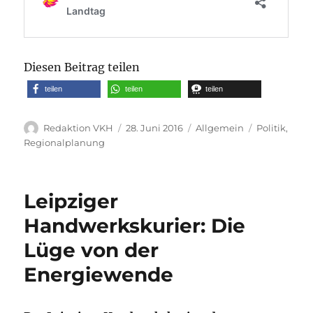
Diesen Beitrag teilen
teilen
teilen
teilen
Autor
Veröffentlicht
Kategorien
Schlagwörte
Redaktion VKH
28. Juni 2016
Allgemein
Politik
,
am
Regionalplanung
Leipziger
Handwerkskurier: Die
Lüge von der
Energiewende