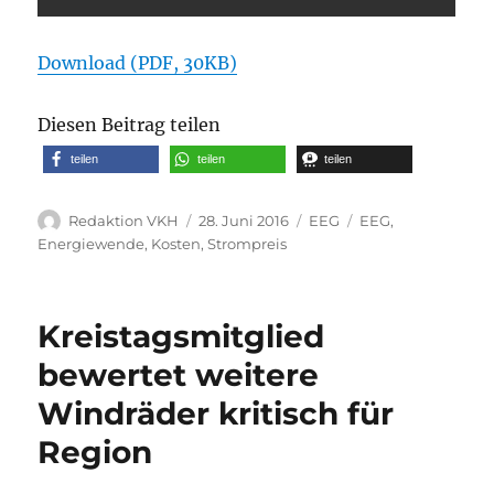
Download (PDF, 30KB)
Diesen Beitrag teilen
teilen
teilen
teilen
Autor
Veröffentlicht
Kategorien
Schlagwörter
Redaktion VKH
28. Juni 2016
EEG
EEG
,
am
Energiewende
,
Kosten
,
Strompreis
Kreistagsmitglied
bewertet weitere
Windräder kritisch für
Region