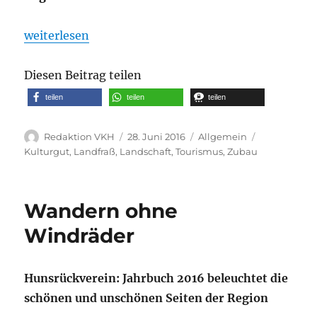
„Kreistagsmitglied bewertet weitere Windräder krit
weiterlesen
Diesen Beitrag teilen
teilen
teilen
teilen
Autor
Veröffentlicht
Kategorien
Schlagwörte
Redaktion VKH
28. Juni 2016
Allgemein
am
Kulturgut
,
Landfraß
,
Landschaft
,
Tourismus
,
Zubau
Wandern ohne
Windräder
Hunsrückverein: Jahrbuch 2016 beleuchtet die
schönen und unschönen Seiten der Region