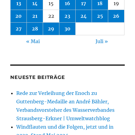
13
14
15
16
17
18
19
20
21
22
23
24
25
26
27
28
29
30
« Mai
Juli »
NEUESTE BEITRÄGE
Rede zur Verleihung der Enoch zu
Guttenberg-Medaille an André Bähler,
Verbandsvorsteher des Wasserverbandes
Strausberg-Erkner | Umweltwatchblog
Windflauten und die Folgen, jetzt und in