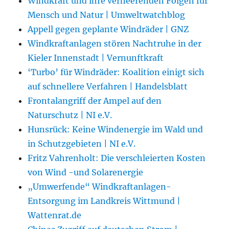
Windkraft und ihre verheerenden Folgen für
Mensch und Natur | Umweltwatchblog
Appell gegen geplante Windräder | GNZ
Windkraftanlagen stören Nachtruhe in der
Kieler Innenstadt | Vernunftkraft
‘Turbo’ für Windräder: Koalition einigt sich
auf schnellere Verfahren | Handelsblatt
Frontalangriff der Ampel auf den
Naturschutz | NI e.V.
Hunsrück: Keine Windenergie im Wald und
in Schutzgebieten | NI e.V.
Fritz Vahrenholt: Die verschleierten Kosten
von Wind -und Solarenergie
„Umwerfende“ Windkraftanlagen-
Entsorgung im Landkreis Wittmund |
Wattenrat.de