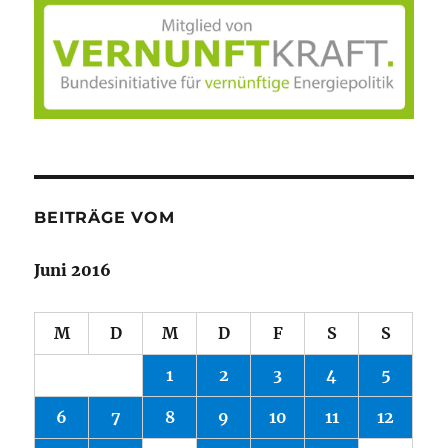
BEITRÄGE VOM
Juni 2016
M
D
M
D
F
S
S
1
2
3
4
5
6
7
8
9
10
11
12