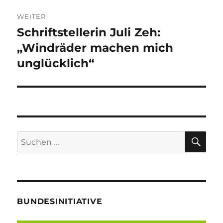
WEITER
Schriftstellerin Juli Zeh:
Nächster
Beitrag:
„Windräder machen mich
unglücklich“
SU
Suche
nach:
BUNDESINITIATIVE