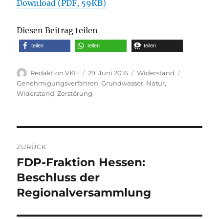
Download (PDF, 59KB)
Diesen Beitrag teilen
teilen
teilen
teilen
Autor
Veröffentlicht
Kategorien
Schlagwört
Redaktion VKH
29. Juni 2016
Widerstand
am
Genehmigungsverfahren
,
Grundwasser
,
Natur
,
Widerstand
,
Zerstörung
Beitragsnavigation
ZURÜCK
FDP-Fraktion Hessen:
Vorheriger
Beitrag:
Beschluss der
Regionalversammlung