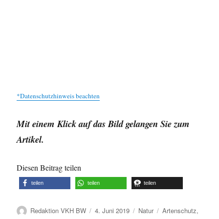
*Datenschutzhinweis beachten
Mit einem Klick auf das Bild gelangen Sie zum
Artikel.
Diesen Beitrag teilen
teilen
teilen
teilen
Autor
Veröffentlicht
Kategorien
Schlagwörter
Redaktion VKH BW
4. Juni 2019
Natur
Artenschutz
,