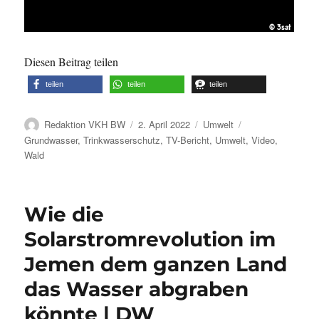
Diesen Beitrag teilen
teilen
teilen
teilen
Autor
Veröffentlicht
Kategorien
Schlagwörter
Redaktion VKH BW
2. April 2022
Umwelt
am
Grundwasser
,
Trinkwasserschutz
,
TV-Bericht
,
Umwelt
,
Video
,
Wald
Wie die
Solarstromrevolution im
Jemen dem ganzen Land
das Wasser abgraben
könnte | DW