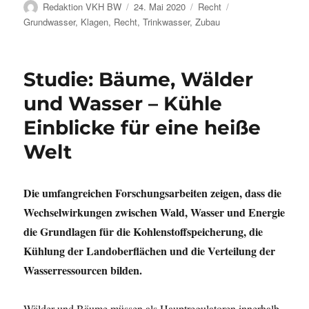
Autor
Veröffentlicht
Kategorien
Schlagwörter
Redaktion VKH BW
24. Mai 2020
Recht
am
Grundwasser
,
Klagen
,
Recht
,
Trinkwasser
,
Zubau
Studie: Bäume, Wälder
und Wasser – Kühle
Einblicke für eine heiße
Welt
Die umfangreichen Forschungsarbeiten zeigen, dass die
Wechselwirkungen zwischen Wald, Wasser und Energie
die Grundlagen für die Kohlenstoffspeicherung, die
Kühlung der Landoberflächen und die Verteilung der
Wasserressourcen bilden.
Wälder und Bäume müssen als Hauptregulatoren innerhalb