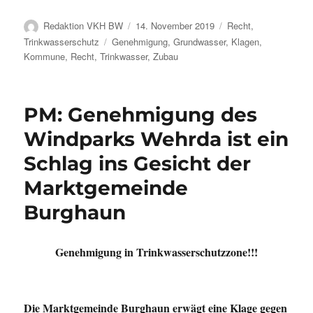
Autor
Veröffentlicht
Kategorien
Redaktion VKH BW
14. November 2019
Recht
,
am
Schlagwörter
Trinkwasserschutz
Genehmigung
,
Grundwasser
,
Klagen
,
Kommune
,
Recht
,
Trinkwasser
,
Zubau
PM: Genehmigung des
Windparks Wehrda ist ein
Schlag ins Gesicht der
Marktgemeinde
Burghaun
Genehmigung in Trinkwasserschutzzone!!!
Die Marktgemeinde Burghaun erwägt eine Klage gegen