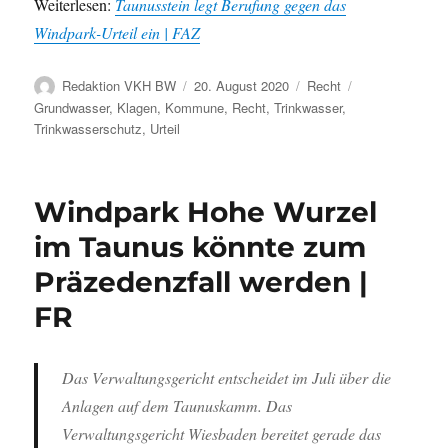
Weiterlesen:
Taunusstein legt Berufung gegen das
Windpark-Urteil ein | FAZ
Autor
Veröffentlicht
Kategorien
Schlagwörter
Redaktion VKH BW
20. August 2020
Recht
am
Grundwasser
,
Klagen
,
Kommune
,
Recht
,
Trinkwasser
,
Trinkwasserschutz
,
Urteil
Windpark Hohe Wurzel
im Taunus könnte zum
Präzedenzfall werden |
FR
Das Verwaltungsgericht entscheidet im Juli über die
Anlagen auf dem Taunuskamm. Das
Verwaltungsgericht Wiesbaden bereitet gerade das