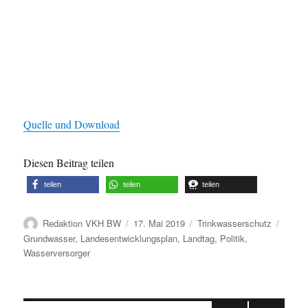
Quelle und Download
Diesen Beitrag teilen
teilen
teilen
teilen
Autor
Veröffentlicht
Kategorien
Schla
Redaktion VKH BW
17. Mai 2019
Trinkwasserschutz
am
Grundwasser
,
Landesentwicklungsplan
,
Landtag
,
Politik
,
Wasserversorger