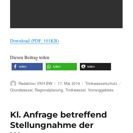
Download (PDF, 101KB)
Diesen Beitrag teilen
teilen
teilen
teilen
Autor
Veröffentlicht
Kategorien
Schla
Redaktion VKH BW
17. Mai 2019
Trinkwasserschutz
am
Grundwasser
,
Regionalplanung
,
Trinkwasser
,
Vorranggebiete
Kl. Anfrage betreffend
Stellungnahme der