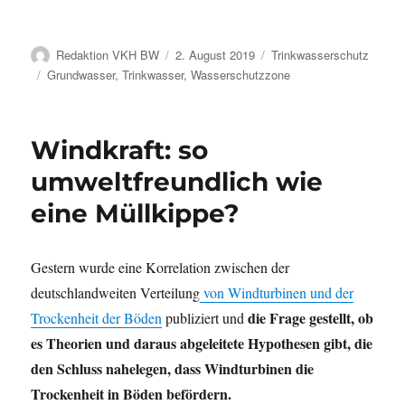
Autor
Veröffentlicht
Kategorien
Redaktion VKH BW
2. August 2019
Trinkwasserschutz
am
Schlagwörter
Grundwasser
,
Trinkwasser
,
Wasserschutzzone
Windkraft: so
umweltfreundlich wie
eine Müllkippe?
Gestern wurde eine Korrelation zwischen der
deutschlandweiten Verteilung
von Windturbinen und der
die Frage gestellt, ob
Trockenheit der Böden
publiziert und
es Theorien und daraus abgeleitete Hypothesen gibt, die
den Schluss nahelegen, dass Windturbinen die
Trockenheit in Böden befördern.