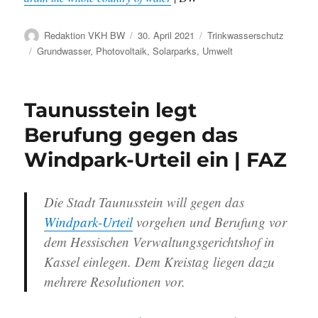
Autor
Veröffentlicht
Kategorien
Redaktion VKH BW
30. April 2021
Trinkwasserschutz
am
Schlagwörter
Grundwasser
,
Photovoltaik
,
Solarparks
,
Umwelt
Taunusstein legt
Berufung gegen das
Windpark-Urteil ein | FAZ
Die Stadt Taunusstein will gegen das
Windpark-Urteil
vorgehen und Berufung vor
dem Hessischen Verwaltungsgerichtshof in
Kassel einlegen. Dem Kreistag liegen dazu
mehrere Resolutionen vor.