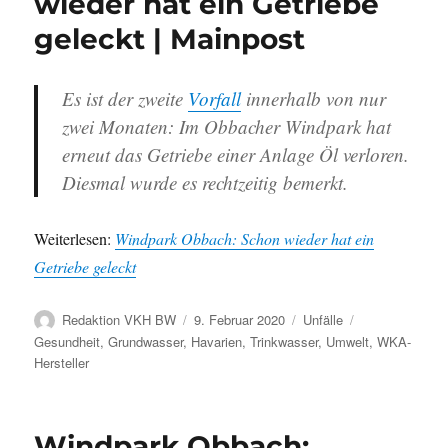
wieder hat ein Getriebe
geleckt | Mainpost
Es ist der zweite
Vorfall
innerhalb von nur
zwei Monaten: Im Obbacher Windpark hat
erneut das Getriebe einer Anlage Öl verloren.
Diesmal wurde es rechtzeitig bemerkt.
Weiterlesen:
Windpark Obbach: Schon wieder hat ein
Getriebe geleckt
Autor
Veröffentlicht
Kategorien
Schlagwörter
Redaktion VKH BW
9. Februar 2020
Unfälle
am
Gesundheit
,
Grundwasser
,
Havarien
,
Trinkwasser
,
Umwelt
,
WKA-
Hersteller
Windpark Obbach: