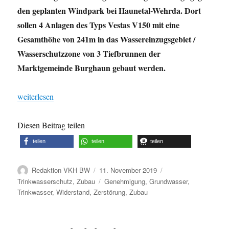
den geplanten Windpark bei Haunetal-Wehrda. Dort
sollen 4 Anlagen des Typs Vestas V150 mit eine
Gesamthöhe von 241m in das Wassereinzugsgebiet /
Wasserschutzzone von 3 Tiefbrunnen der
Marktgemeinde Burghaun gebaut werden.
„PM: Genehmigung des Windparks Wehrda ist ein Schlag ins Ge
weiterlesen
Diesen Beitrag teilen
teilen
teilen
teilen
Autor
Veröffentlicht
Kategorien
Redaktion VKH BW
11. November 2019
am
Schlagwörter
Trinkwasserschutz
,
Zubau
Genehmigung
,
Grundwasser
,
Trinkwasser
,
Widerstand
,
Zerstörung
,
Zubau