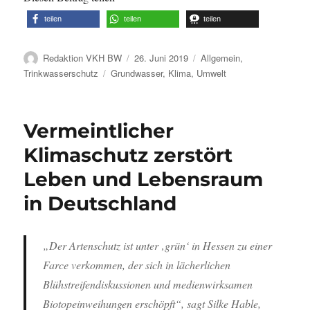
teilen
teilen
teilen
Autor
Veröffentlicht
Kategorien
Redaktion VKH BW
26. Juni 2019
Allgemein
,
am
Schlagwörter
Trinkwasserschutz
Grundwasser
,
Klima
,
Umwelt
Vermeintlicher
Klimaschutz zerstört
Leben und Lebensraum
in Deutschland
„Der Artenschutz ist unter ‚grün‘ in Hessen zu einer
Farce verkommen, der sich in lächerlichen
Blühstreifendiskussionen und medienwirksamen
Biotopeinweihungen erschöpft“, sagt Silke Hable,