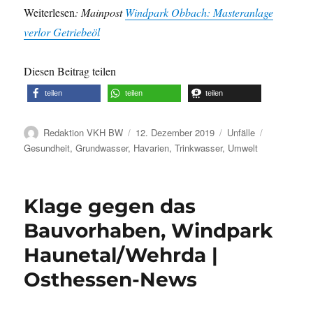
Weiterlesen
: Mainpost
Windpark Obbach: Masteranlage
verlor Getriebeöl
Diesen Beitrag teilen
teilen
teilen
teilen
Autor
Veröffentlicht
Kategorien
Schlagwört
Redaktion VKH BW
12. Dezember 2019
Unfälle
am
Gesundheit
,
Grundwasser
,
Havarien
,
Trinkwasser
,
Umwelt
Klage gegen das
Bauvorhaben, Windpark
Haunetal/Wehrda |
Osthessen-News