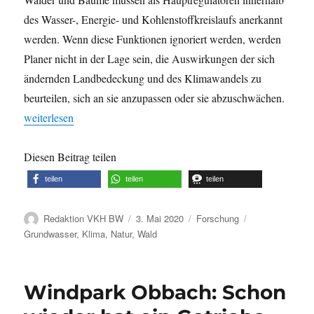
des Wasser-, Energie- und Kohlenstoffkreislaufs anerkannt
werden. Wenn diese Funktionen ignoriert werden, werden
Planer nicht in der Lage sein, die Auswirkungen der sich
ändernden Landbedeckung und des Klimawandels zu
beurteilen, sich an sie anzupassen oder sie abzuschwächen.
„Studie: Bäume, Wälder und Wasser – Kühle Einblicke für eine h
weiterlesen
Diesen Beitrag teilen
teilen
teilen
teilen
Autor
Veröffentlicht
Kategorien
Schlagwörter
Redaktion VKH BW
3. Mai 2020
Forschung
am
Grundwasser
,
Klima
,
Natur
,
Wald
Windpark Obbach: Schon