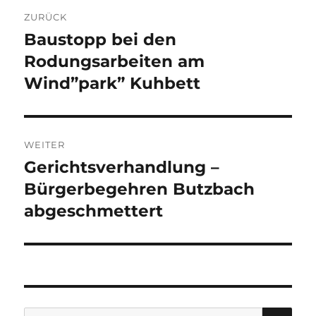
Beitragsnavigation
ZURÜCK
Baustopp bei den
Vorheriger
Beitrag:
Rodungsarbeiten am
Wind”park” Kuhbett
WEITER
Gerichtsverhandlung –
Nächster
Beitrag:
Bürgerbegehren Butzbach
abgeschmettert
SU