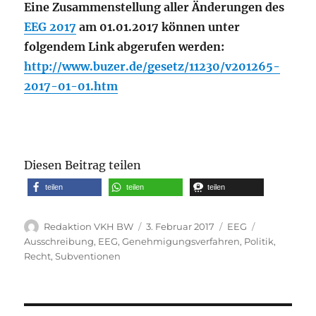
Eine Zusammenstellung aller Änderungen des
EEG 2017
am 01.01.2017 können unter
folgendem Link abgerufen werden:
http://www.buzer.de/gesetz/11230/v201265-
2017-01-01.htm
Diesen Beitrag teilen
teilen
teilen
teilen
Autor
Veröffentlicht
Kategorien
Schlagwörte
Redaktion VKH BW
3. Februar 2017
EEG
am
Ausschreibung
,
EEG
,
Genehmigungsverfahren
,
Politik
,
Recht
,
Subventionen