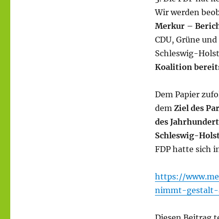
Wir werden beob
Merkur – Berich
CDU, Grüne und 
Schleswig-Holst
Koalition berei
Dem Papier zufo
dem
Ziel des P
des Jahrhundert
Schleswig-Holst
FDP hatte sich i
https://www.mer
nimmt-gestalt-
Diesen Beitrag t