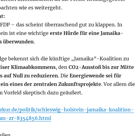
achten wie es weitergeht.
t:
FDP – das scheint überraschend gut zu klappen. In
ein ist eine wichtige
erste Hürde für eine Jamaika-
ts überwunden
.
lge bekennt sich die künftige „Jamaika“-Koalition zu
ariser Klimaabkommens
, den
CO2-Ausstoß bis zur Mitte
s auf Null zu reduzieren
. Die
Energiewende sei für
ein eines der zentralen Zukunftsprojekte
. Vor allem die
m Vorfeld skeptisch dazu geäußert.
kur.de/politik/schleswig-holstein-jamaika-koalition-
an-zr-8354856.html
eilen