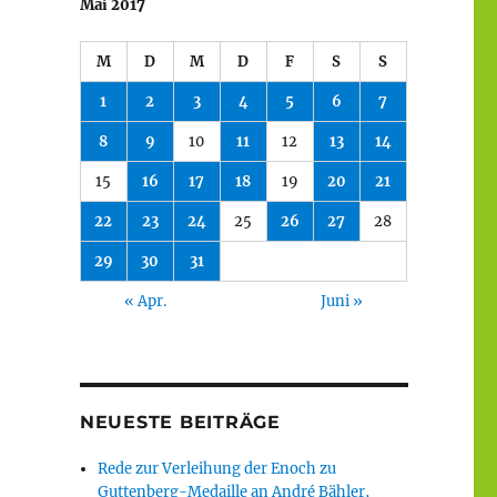
Mai 2017
M
D
M
D
F
S
S
1
2
3
4
5
6
7
8
9
10
11
12
13
14
15
16
17
18
19
20
21
22
23
24
25
26
27
28
29
30
31
« Apr.
Juni »
NEUESTE BEITRÄGE
Rede zur Verleihung der Enoch zu
Guttenberg-Medaille an André Bähler,