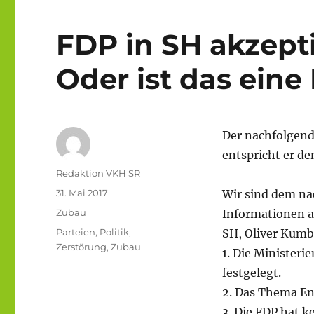
FDP in SH akzept
Oder ist das ein
Der nachfolgende
entspricht er de
Autor
Redaktion VKH SR
Veröffentlicht
31. Mai 2017
Wir sind dem n
am
Kategorien
Zubau
Informationen a
Schlagwörter
Parteien
,
Politik
,
SH, Oliver Kumb
Zerstörung
,
Zubau
1. Die Ministeri
festgelegt.
2. Das Thema En
3. Die FDP hat k