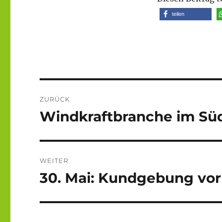
teilen
Beitragsnavigation
ZURÜCK
Windkraftbranche im Süd
Vorheriger
Beitrag:
WEITER
30. Mai: Kundgebung vo
Nächster
Beitrag: