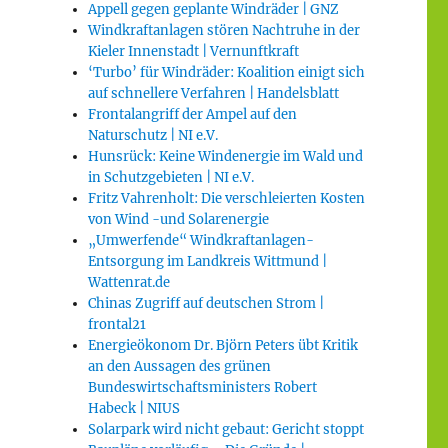
Appell gegen geplante Windräder | GNZ
Windkraftanlagen stören Nachtruhe in der
Kieler Innenstadt | Vernunftkraft
‘Turbo’ für Windräder: Koalition einigt sich
auf schnellere Verfahren | Handelsblatt
Frontalangriff der Ampel auf den
Naturschutz | NI e.V.
Hunsrück: Keine Windenergie im Wald und
in Schutzgebieten | NI e.V.
Fritz Vahrenholt: Die verschleierten Kosten
von Wind -und Solarenergie
„Umwerfende“ Windkraftanlagen-
Entsorgung im Landkreis Wittmund |
Wattenrat.de
Chinas Zugriff auf deutschen Strom |
frontal21
Energieökonom Dr. Björn Peters übt Kritik
an den Aussagen des grünen
Bundeswirtschaftsministers Robert
Habeck | NIUS
Solarpark wird nicht gebaut: Gericht stoppt