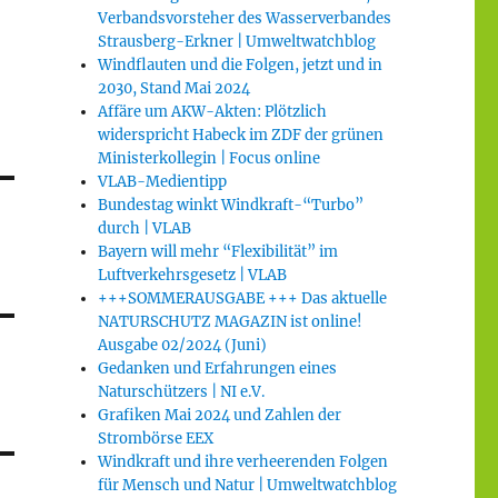
Verbandsvorsteher des Wasserverbandes
Strausberg-Erkner | Umweltwatchblog
Windflauten und die Folgen, jetzt und in
2030, Stand Mai 2024
Affäre um AKW-Akten: Plötzlich
widerspricht Habeck im ZDF der grünen
Ministerkollegin | Focus online
VLAB-Medientipp
Bundestag winkt Windkraft-“Turbo”
durch | VLAB
Bayern will mehr “Flexibilität” im
Luftverkehrsgesetz | VLAB
+++SOMMERAUSGABE +++ Das aktuelle
NATURSCHUTZ MAGAZIN ist online!
Ausgabe 02/2024 (Juni)
Gedanken und Erfahrungen eines
Naturschützers | NI e.V.
Grafiken Mai 2024 und Zahlen der
Strombörse EEX
Windkraft und ihre verheerenden Folgen
für Mensch und Natur | Umweltwatchblog