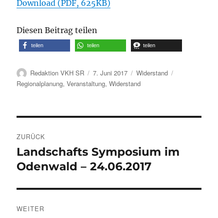
Download (PDF, 625KB)
Diesen Beitrag teilen
teilen
teilen
teilen
Autor
Veröffentlicht
Kategorien
Schlagwörter
Redaktion VKH SR
7. Juni 2017
Widerstand
am
Regionalplanung
,
Veranstaltung
,
Widerstand
Beitragsnavigation
ZURÜCK
Landschafts Symposium im
Vorheriger
Beitrag:
Odenwald – 24.06.2017
WEITER