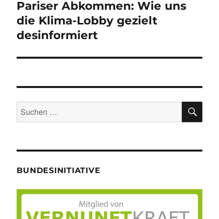
Pariser Abkommen: Wie uns
Nächster
Beitrag:
die Klima-Lobby gezielt
desinformiert
SU
Suche
nach:
BUNDESINITIATIVE