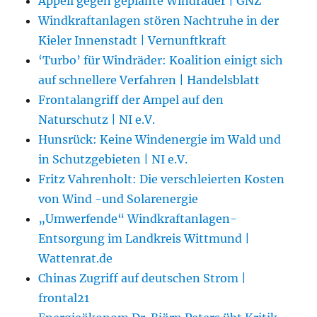
Appell gegen geplante Windräder | GNZ
Windkraftanlagen stören Nachtruhe in der
Kieler Innenstadt | Vernunftkraft
‘Turbo’ für Windräder: Koalition einigt sich
auf schnellere Verfahren | Handelsblatt
Frontalangriff der Ampel auf den
Naturschutz | NI e.V.
Hunsrück: Keine Windenergie im Wald und
in Schutzgebieten | NI e.V.
Fritz Vahrenholt: Die verschleierten Kosten
von Wind -und Solarenergie
„Umwerfende“ Windkraftanlagen-
Entsorgung im Landkreis Wittmund |
Wattenrat.de
Chinas Zugriff auf deutschen Strom |
frontal21