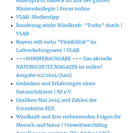
widerspricht Habeck im ZDF der grünen
Ministerkollegin | Focus online
VLAB-Medientipp
Bundestag winkt Windkraft-“Turbo” durch |
VLAB
Bayern will mehr “Flexibilität” im
Luftverkehrsgesetz | VLAB
+++SOMMERAUSGABE +++ Das aktuelle
NATURSCHUTZ MAGAZIN ist online!
Ausgabe 02/2024 (Juni)
Gedanken und Erfahrungen eines
Naturschützers | NI e.V.
Grafiken Mai 2024 und Zahlen der
Strombörse EEX
Windkraft und ihre verheerenden Folgen für
Mensch und Natur | Umweltwatchblog