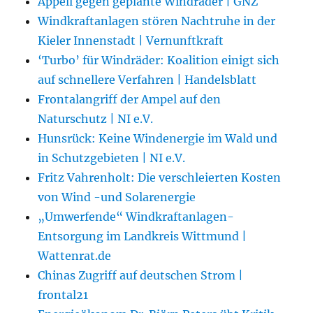
Appell gegen geplante Windräder | GNZ
Windkraftanlagen stören Nachtruhe in der
Kieler Innenstadt | Vernunftkraft
‘Turbo’ für Windräder: Koalition einigt sich
auf schnellere Verfahren | Handelsblatt
Frontalangriff der Ampel auf den
Naturschutz | NI e.V.
Hunsrück: Keine Windenergie im Wald und
in Schutzgebieten | NI e.V.
Fritz Vahrenholt: Die verschleierten Kosten
von Wind -und Solarenergie
„Umwerfende“ Windkraftanlagen-
Entsorgung im Landkreis Wittmund |
Wattenrat.de
Chinas Zugriff auf deutschen Strom |
frontal21