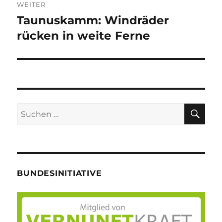
WEITER
Taunuskamm: Windräder
Nächster
Beitrag:
rücken in weite Ferne
SU
Suche
nach:
BUNDESINITIATIVE