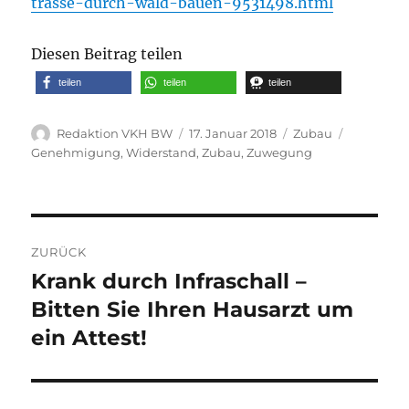
trasse-durch-wald-bauen-9531498.html
Diesen Beitrag teilen
teilen
teilen
teilen
Autor
Veröffentlicht
Kategorien
Schlagwör
Redaktion VKH BW
17. Januar 2018
Zubau
am
Genehmigung
,
Widerstand
,
Zubau
,
Zuwegung
Beitragsnavigation
ZURÜCK
Krank durch Infraschall –
Vorheriger
Beitrag:
Bitten Sie Ihren Hausarzt um
ein Attest!