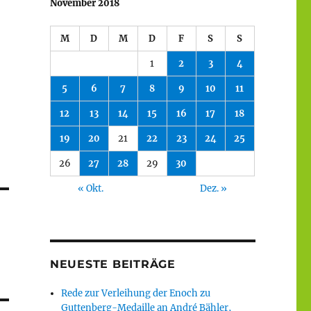
November 2018
M
D
M
D
F
S
S
1
2
3
4
5
6
7
8
9
10
11
12
13
14
15
16
17
18
19
20
21
22
23
24
25
26
27
28
29
30
« Okt.
Dez. »
NEUESTE BEITRÄGE
Rede zur Verleihung der Enoch zu
Guttenberg-Medaille an André Bähler,