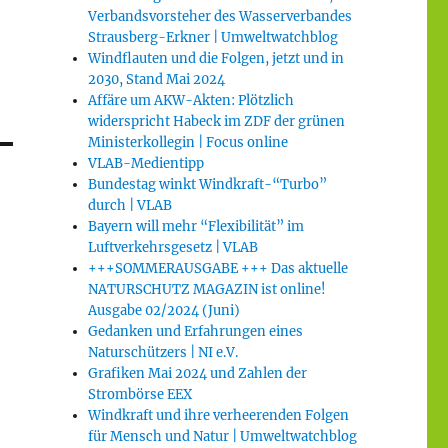
Verbandsvorsteher des Wasserverbandes
Strausberg-Erkner | Umweltwatchblog
Windflauten und die Folgen, jetzt und in
2030, Stand Mai 2024
Affäre um AKW-Akten: Plötzlich
widerspricht Habeck im ZDF der grünen
Ministerkollegin | Focus online
VLAB-Medientipp
Bundestag winkt Windkraft-“Turbo”
durch | VLAB
Bayern will mehr “Flexibilität” im
Luftverkehrsgesetz | VLAB
+++SOMMERAUSGABE +++ Das aktuelle
NATURSCHUTZ MAGAZIN ist online!
Ausgabe 02/2024 (Juni)
Gedanken und Erfahrungen eines
Naturschützers | NI e.V.
Grafiken Mai 2024 und Zahlen der
Strombörse EEX
Windkraft und ihre verheerenden Folgen
für Mensch und Natur | Umweltwatchblog