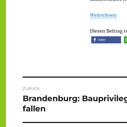
Weiterlesen
Diesen Beitrag t
teilen
Beitragsnavigation
ZURÜCK
Brandenburg: Bauprivileg
Vorheriger
Beitrag:
fallen