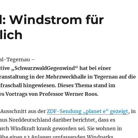
l: Windstrom für
lich
tal-Tegernau –
ative „SchwarzwaldGegenwind“ hat bei einer
anstaltung in der Mehrzweckhalle in Tegernau auf die
fraschall hingewiesen. Dieses Thema stand im
es Vortrags von Professor Werner Roos.
 Ausschnitt aus der
ZDF-Sendung „planet e“ gezeigt
, in
 aus Norddeutschland darüber berichtet, dass es
durch Windkraft krank geworden sei. Sie wohnen in
ähe eines 52 Anlagen umfassenden Windparks.