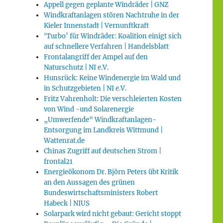
Appell gegen geplante Windräder | GNZ
Windkraftanlagen stören Nachtruhe in der
Kieler Innenstadt | Vernunftkraft
‘Turbo’ für Windräder: Koalition einigt sich
auf schnellere Verfahren | Handelsblatt
Frontalangriff der Ampel auf den
Naturschutz | NI e.V.
Hunsrück: Keine Windenergie im Wald und
in Schutzgebieten | NI e.V.
Fritz Vahrenholt: Die verschleierten Kosten
von Wind -und Solarenergie
„Umwerfende“ Windkraftanlagen-
Entsorgung im Landkreis Wittmund |
Wattenrat.de
Chinas Zugriff auf deutschen Strom |
frontal21
Energieökonom Dr. Björn Peters übt Kritik
an den Aussagen des grünen
Bundeswirtschaftsministers Robert
Habeck | NIUS
Solarpark wird nicht gebaut: Gericht stoppt