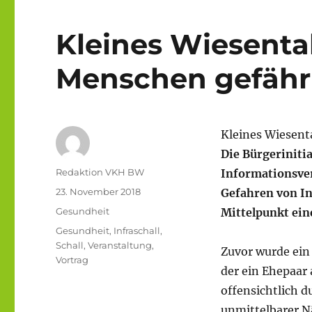
Kleines Wiesenta
Menschen gefähr
Kleines Wiesen
Die Bürgeriniti
Autor
Redaktion VKH BW
Informationsver
Veröffentlicht
23. November 2018
Gefahren von In
am
Kategorien
Gesundheit
Mittelpunkt ein
Schlagwörter
Gesundheit
,
Infraschall
,
Schall
,
Veranstaltung
,
Zuvor wurde ein
Vortrag
der ein Ehe­paar
offensichtlich 
unmittelbarer N