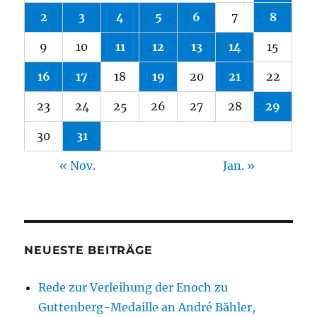
2
3
4
5
6
7
8
9
10
11
12
13
14
15
16
17
18
19
20
21
22
23
24
25
26
27
28
29
30
31
« Nov.
Jan. »
NEUESTE BEITRÄGE
Rede zur Verleihung der Enoch zu
Guttenberg-Medaille an André Bähler,