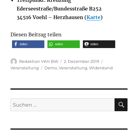
Treffpunkt: Kreuzung
Ederseestraße/Bundesstraße B252
34516 Voehl – Herzhausen (
Karte
)
Diesen Beitrag teilen
teilen
teilen
teilen
Autor
Veröffentlicht
Kategorien
Redaktion VKH BW
2. Dezember 2019
am
Schlagwörter
Veranstaltung
Demo
,
Veranstaltung
,
Widerstand
SU
Suche
nach: