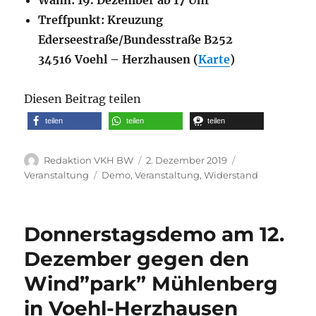
Treffpunkt: Kreuzung
Ederseestraße/Bundesstraße B252
34516 Voehl – Herzhausen (
Karte
)
Diesen Beitrag teilen
teilen
teilen
teilen
Autor
Veröffentlicht
Kategorien
Redaktion VKH BW
2. Dezember 2019
am
Schlagwörter
Veranstaltung
Demo
,
Veranstaltung
,
Widerstand
Donnerstagsdemo am 12.
Dezember gegen den
Wind”park” Mühlenberg
in Voehl-Herzhausen