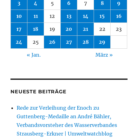
3
4
5
6
7
8
9
10
11
12
13
14
15
16
17
18
19
20
21
22
23
24
25
26
27
28
29
« Jan.
März »
NEUESTE BEITRÄGE
Rede zur Verleihung der Enoch zu
Guttenberg-Medaille an André Bähler,
Verbandsvorsteher des Wasserverbandes
Strausberg-Erkner | Umweltwatchblog