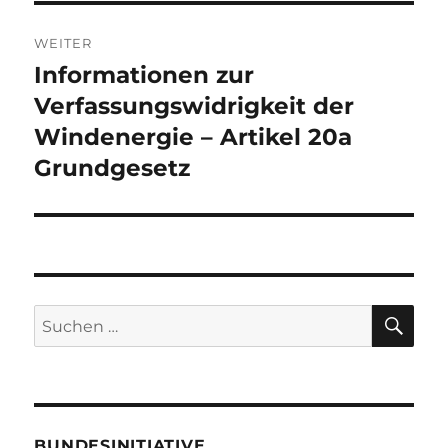
WEITER
Informationen zur
Nächster
Beitrag:
Verfassungswidrigkeit der
Windenergie – Artikel 20a
Grundgesetz
SU
Suche
nach:
BUNDESINITIATIVE