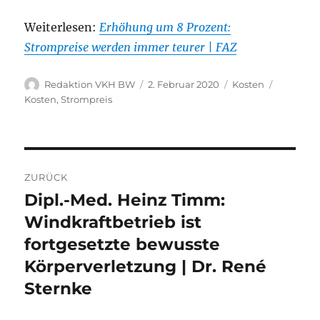
Weiterlesen:
Erhöhung um 8 Prozent:
Strompreise werden immer teurer | FAZ
Autor
Veröffentlicht
Kategorien
Schlagwö
Redaktion VKH BW
2. Februar 2020
Kosten
am
Kosten
,
Strompreis
Beitragsnavigation
ZURÜCK
Dipl.-Med. Heinz Timm:
Vorheriger
Beitrag:
Windkraftbetrieb ist
fortgesetzte bewusste
Körperverletzung | Dr. René
Sternke