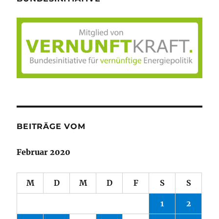
BEITRÄGE VOM
Februar 2020
M
D
M
D
F
S
S
1
2