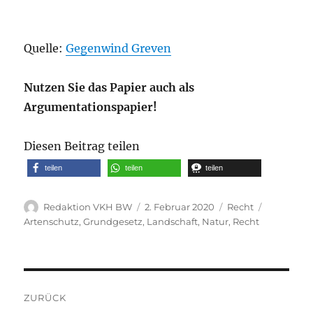
Quelle:
Gegenwind Greven
Nutzen Sie das Papier auch als
Argumentationspapier!
Diesen Beitrag teilen
teilen
teilen
teilen
Autor
Veröffentlicht
Kategorien
Schlagwör
Redaktion VKH BW
2. Februar 2020
Recht
am
Artenschutz
,
Grundgesetz
,
Landschaft
,
Natur
,
Recht
Beitragsnavigation
ZURÜCK