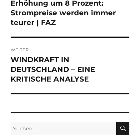
Erhöhung um 8 Prozent:
Vorheriger
Beitrag:
Strompreise werden immer
teurer | FAZ
WEITER
WINDKRAFT IN
Nächster
Beitrag:
DEUTSCHLAND – EINE
KRITISCHE ANALYSE
SU
Suche
nach: