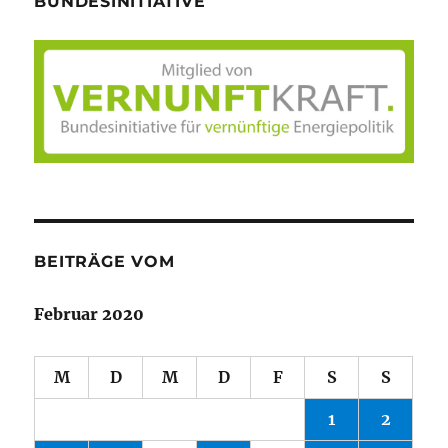
BUNDESINITIATIVE
BEITRÄGE VOM
Februar 2020
M
D
M
D
F
S
S
1
2