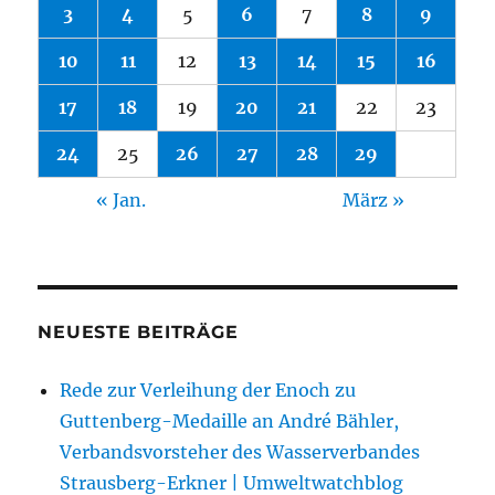
3
4
5
6
7
8
9
10
11
12
13
14
15
16
17
18
19
20
21
22
23
24
25
26
27
28
29
« Jan.
März »
NEUESTE BEITRÄGE
Rede zur Verleihung der Enoch zu
Guttenberg-Medaille an André Bähler,
Verbandsvorsteher des Wasserverbandes
Strausberg-Erkner | Umweltwatchblog