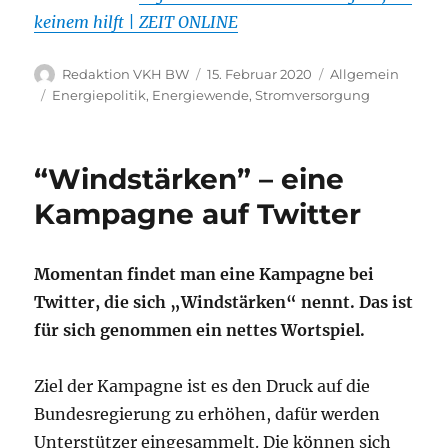
keinem hilft | ZEIT ONLINE
Autor
Veröffentlicht
Kategorien
Redaktion VKH BW
15. Februar 2020
Allgemein
am
Schlagwörter
Energiepolitik
,
Energiewende
,
Stromversorgung
“Windstärken” – eine
Kampagne auf Twitter
Momentan findet man eine Kampagne bei
Twitter, die sich „Windstärken“ nennt. Das ist
für sich genommen ein nettes Wortspiel.
Ziel der Kampagne ist es den Druck auf die
Bundesregierung zu erhöhen, dafür werden
Unterstützer eingesammelt. Die können sich