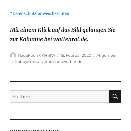
*Datenschutzhinweis beachten
Mit einem Klick auf das Bild gelangen Sie
zur Kolumne bei wattenrat.de.
Autor
Veröffentlicht
Kategorien
Redaktion VKH BW
15. Februar 2020
Allgemein
am
Schlagwörter
Lobbyismus
,
Naturschutzverbände
SU
Suche
nach: