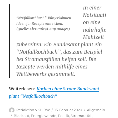
In einer
Notsituati
“Notfallkochbuch”: Bürger können
on eine
Ideen für Rezepte einreichen.
nahrhafte
(Quelle: AlexRaths/Getty Images)
Mahlzeit
zubereiten: Ein Bundesamt plant ein
“Notfallkochbuch”, das zum Beispiel
bei Stromausfällen helfen soll. Die
Rezepte werden mithilfe eines
Wettbewerbs gesammelt.
Weiterlesen:
Kochen ohne Strom: Bundesamt
plant “Notfallkochbuch”
Autor
Veröffentlicht
Kategorien
Redaktion VKH BW
15. Februar 2020
Allgemein
am
Schlagwörter
Blackout
,
Energiewende
,
Politik
,
Stromausfall
,