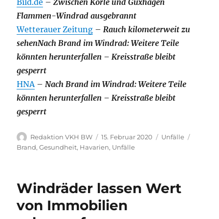
Bild.de
–
Zwischen Körle und Guxhagen
Flammen-Windrad ausgebrannt
Wetterauer Zeitung
–
Rauch kilometerweit zu
sehenNach Brand im Windrad: Weitere Teile
könnten herunterfallen – Kreisstraße bleibt
gesperrt
HNA
–
Nach Brand im Windrad: Weitere Teile
könnten herunterfallen – Kreisstraße bleibt
gesperrt
Autor
Veröffentlicht
Kategorien
Schlagw
Redaktion VKH BW
15. Februar 2020
Unfälle
am
Brand
,
Gesundheit
,
Havarien
,
Unfälle
Windräder lassen Wert
von Immobilien