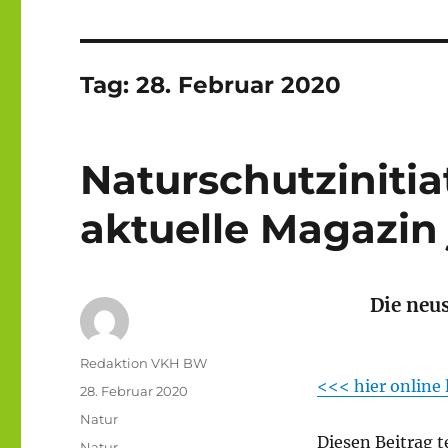
Tag:
28. Februar 2020
Naturschutzinitiat
aktuelle Magazin 
Die neus
Autor
Redaktion VKH BW
<<< hier online 
Veröffentlicht
28. Februar 2020
am
Kategorien
Natur
Diesen Beitrag t
Schlagwörter
Natur
,