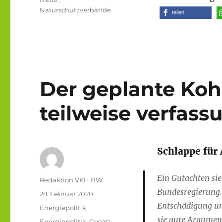
Naturschutzverbände
teilen
Der geplante Koh
teilweise verfass
Schlappe für
Ein Gutachten si
Autor
Redaktion VKH BW
Bundesregierung.
Veröffentlicht
28. Februar 2020
am
Entschädigung und
Kategorien
Energiepolitik
sie gute Argumen
Schlagwörter
Energiepolitik
,
Gesetz
,