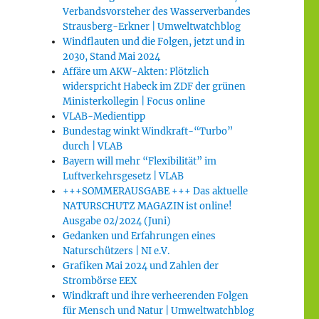
Verbandsvorsteher des Wasserverbandes
Strausberg-Erkner | Umweltwatchblog
Windflauten und die Folgen, jetzt und in
2030, Stand Mai 2024
Affäre um AKW-Akten: Plötzlich
widerspricht Habeck im ZDF der grünen
Ministerkollegin | Focus online
VLAB-Medientipp
Bundestag winkt Windkraft-“Turbo”
durch | VLAB
Bayern will mehr “Flexibilität” im
Luftverkehrsgesetz | VLAB
+++SOMMERAUSGABE +++ Das aktuelle
NATURSCHUTZ MAGAZIN ist online!
Ausgabe 02/2024 (Juni)
Gedanken und Erfahrungen eines
Naturschützers | NI e.V.
Grafiken Mai 2024 und Zahlen der
Strombörse EEX
Windkraft und ihre verheerenden Folgen
für Mensch und Natur | Umweltwatchblog