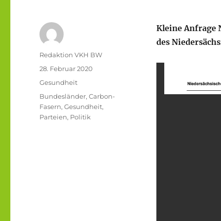
Kleine Anfrage 
des Niedersächs
Autor
Redaktion VKH BW
Veröffentlicht
28. Februar 2020
am
Kategorien
Gesundheit
Schlagwörter
Bundesländer
,
Carbon-
Fasern
,
Gesundheit
,
Parteien
,
Politik