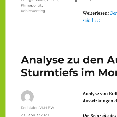
Klimapolitik
,
Kohleausstieg
Weiterlesen:
Der
sein | TE
Analyse zu den A
Sturmtiefs im Mo
Analyse von Rol
Auswirkungen di
Autor
Redaktion VKH BW
Veröffentlicht
28. Februar 2020
Die Kehrseite des