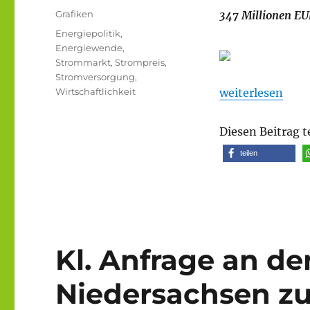
am
Kategorien
Grafiken
347 Millionen E
Schlagwörter
Energiepolitik
,
Energiewende
,
Strommarkt
,
Strompreis
,
Stromversorgung
,
„Analyse zu den
Wirtschaftlichkeit
weiterlesen
Diesen Beitrag t
teilen
Kl. Anfrage an d
Niedersachsen z