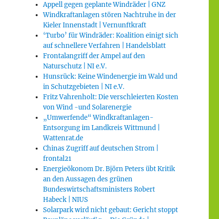
Appell gegen geplante Windräder | GNZ
Windkraftanlagen stören Nachtruhe in der
Kieler Innenstadt | Vernunftkraft
‘Turbo’ für Windräder: Koalition einigt sich
auf schnellere Verfahren | Handelsblatt
Frontalangriff der Ampel auf den
Naturschutz | NI e.V.
Hunsrück: Keine Windenergie im Wald und
in Schutzgebieten | NI e.V.
Fritz Vahrenholt: Die verschleierten Kosten
von Wind -und Solarenergie
„Umwerfende“ Windkraftanlagen-
Entsorgung im Landkreis Wittmund |
Wattenrat.de
Chinas Zugriff auf deutschen Strom |
frontal21
Energieökonom Dr. Björn Peters übt Kritik
an den Aussagen des grünen
Bundeswirtschaftsministers Robert
Habeck | NIUS
Solarpark wird nicht gebaut: Gericht stoppt