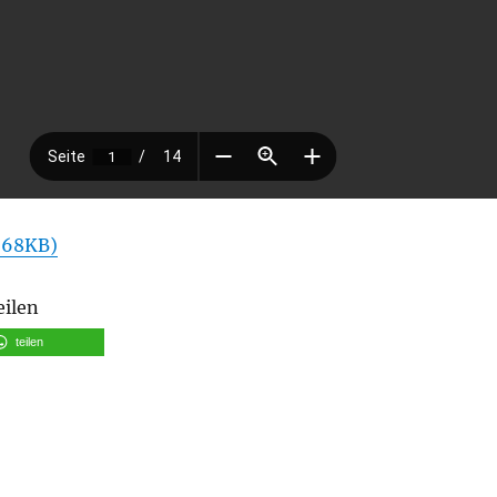
 68KB)
eilen
teilen