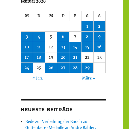
Februar 2020
M
D
M
D
F
S
S
1
2
3
4
5
6
7
8
9
10
11
12
13
14
15
16
17
18
19
20
21
22
23
24
25
26
27
28
29
« Jan.
März »
NEUESTE BEITRÄGE
s
Rede zur Verleihung der Enoch zu
Guttenberg-Medaille an André Bähler,