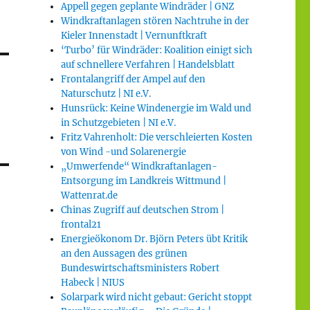
Appell gegen geplante Windräder | GNZ
Windkraftanlagen stören Nachtruhe in der
Kieler Innenstadt | Vernunftkraft
‘Turbo’ für Windräder: Koalition einigt sich
auf schnellere Verfahren | Handelsblatt
Frontalangriff der Ampel auf den
Naturschutz | NI e.V.
Hunsrück: Keine Windenergie im Wald und
in Schutzgebieten | NI e.V.
Fritz Vahrenholt: Die verschleierten Kosten
von Wind -und Solarenergie
„Umwerfende“ Windkraftanlagen-
Entsorgung im Landkreis Wittmund |
Wattenrat.de
Chinas Zugriff auf deutschen Strom |
frontal21
Energieökonom Dr. Björn Peters übt Kritik
an den Aussagen des grünen
Bundeswirtschaftsministers Robert
Habeck | NIUS
Solarpark wird nicht gebaut: Gericht stoppt