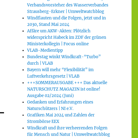
Verbandsvorsteher des Wasserverbandes
Strausberg-Erkner | Umweltwatchblog
Windflauten und die Folgen, jetzt und in
2030, Stand Mai 2024
Affäre um AKW-Akten: Plötzlich
widerspricht Habeck im ZDF der grünen
Ministerkollegin | Focus online
VLAB-Medientipp
Bundestag winkt Windkraft-“Turbo”
durch | VLAB
Bayern will mehr “Flexibilität” im
Luftverkehrsgesetz | VLAB
+++SOMMERAUSGABE +++ Das aktuelle
NATURSCHUTZ MAGAZIN ist online!
Ausgabe 02/2024 (Juni)
Gedanken und Erfahrungen eines
Naturschützers | NI e.V.
Grafiken Mai 2024 und Zahlen der
Strombörse EEX
Windkraft und ihre verheerenden Folgen
für Mensch und Natur | Umweltwatchblog