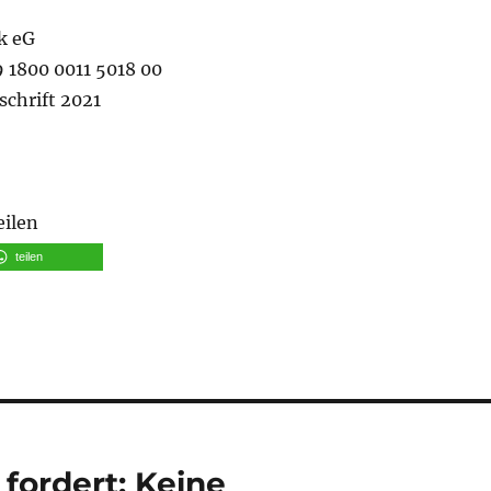
k eG
 1800 0011 5018 00
schrift 2021
eilen
teilen
 fordert: Keine