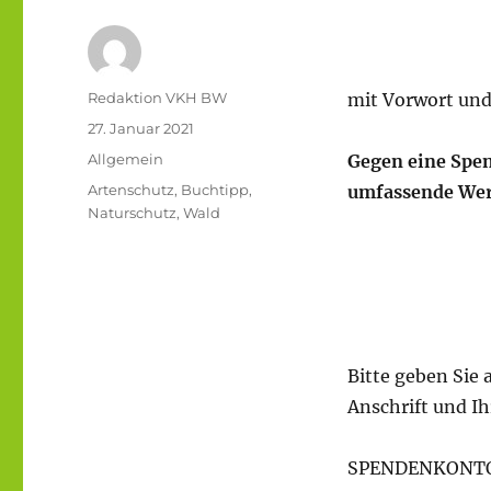
Autor
Redaktion VKH BW
mit Vorwort un
Veröffentlicht
27. Januar 2021
am
Kategorien
Allgemein
Gegen eine Spen
Schlagwörter
Artenschutz
,
Buchtipp
,
umfassende Werk
Naturschutz
,
Wald
Bitte geben Sie
Anschrift und Ih
SPENDENKONT