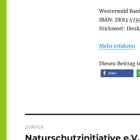
Westerwald Ban
IBAN: DE83 5739
Stichwort: Denk
Mehr erfahren
Diesen Beitrag t
teilen
Beitragsnavigation
ZURÜCK
Naturschutzinitiative e.V.
Vorheriger