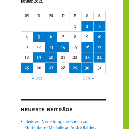
Januar 2021
M
D
M
D
F
S
S
1
2
3
4
5
6
7
8
9
10
11
12
13
14
15
16
17
18
19
20
21
22
23
24
25
26
27
28
29
30
31
« Dez.
Feb. »
NEUESTE BEITRÄGE
Rede zur Verleihung der Enoch zu
Guttenberg-Medaille an André Bähler,