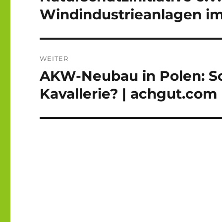
Beitrag:
Windindustrieanlagen im
WEITER
AKW-Neubau in Polen: Sc
Nächster
Beitrag:
Kavallerie? | achgut.com