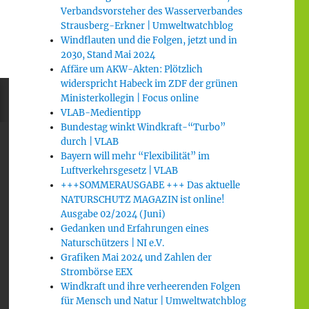
Verbandsvorsteher des Wasserverbandes
Strausberg-Erkner | Umweltwatchblog
Windflauten und die Folgen, jetzt und in
2030, Stand Mai 2024
Affäre um AKW-Akten: Plötzlich
widerspricht Habeck im ZDF der grünen
Ministerkollegin | Focus online
VLAB-Medientipp
Bundestag winkt Windkraft-“Turbo”
durch | VLAB
Bayern will mehr “Flexibilität” im
Luftverkehrsgesetz | VLAB
+++SOMMERAUSGABE +++ Das aktuelle
NATURSCHUTZ MAGAZIN ist online!
Ausgabe 02/2024 (Juni)
Gedanken und Erfahrungen eines
Naturschützers | NI e.V.
Grafiken Mai 2024 und Zahlen der
Strombörse EEX
Windkraft und ihre verheerenden Folgen
für Mensch und Natur | Umweltwatchblog