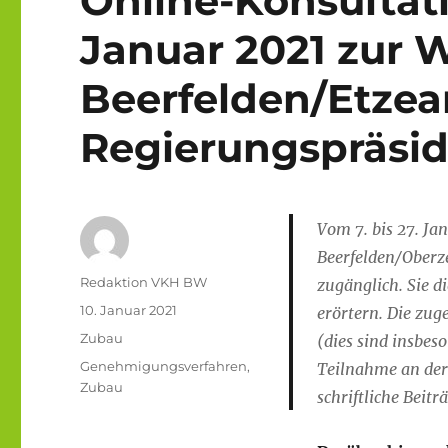
Online-Konsultati
Januar 2021 zur 
Beerfelden/Etzea
Regierungspräsi
Vom 7. bis 27. Ja
Beerfelden/Oberz
Autor
Redaktion VKH BW
zugänglich. Sie d
Veröffentlicht
10. Januar 2021
erörtern. Die zug
am
Kategorien
Zubau
(dies sind insbes
Schlagwörter
Genehmigungsverfahren
,
Teilnahme an der
Zubau
schriftliche Beit