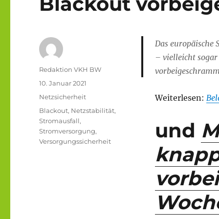
Blackout vorbei
Das europäische S
– vielleicht soga
Autor
Redaktion VKH BW
vorbeigeschramm
Veröffentlicht
10. Januar 2021
am
Kategorien
Netzsicherheit
Weiterlesen:
Bel
Schlagwörter
Blackout
,
Netzstabilität
,
Stromausfall
,
und
M
Stromversorgung
,
Versorgungssicherheit
knapp
vorbe
Woche