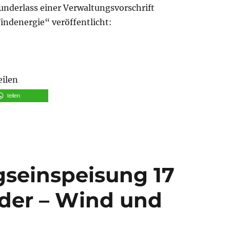
derlass einer Verwaltungsvorschrift
ndenergie“ veröffentlicht:
 Verwaltungsvorschrift Naturschutz/Windenergie Hess
eilen
teilen
gseinspeisung 17
der – Wind und