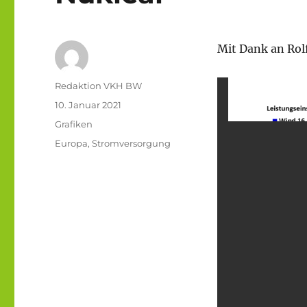
Mit Dank an Rol
Autor
Redaktion VKH BW
Veröffentlicht
10. Januar 2021
am
Kategorien
Grafiken
Schlagwörter
Europa
,
Stromversorgung