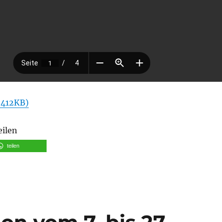
 412KB)
eilen
teilen