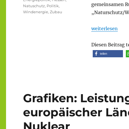
gemeinsamen Run
Natuschutz
,
Politik
,
Windenergie
,
Zubau
„Naturschutz/Wi
„Runderlass und
weiterlesen
Diesen Beitrag t
teilen
Grafiken: Leistun
europäischer Län
Nuklear