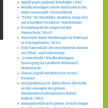
Appell gegen geplante Windräder | GNZ
Windkraftanlagen stören Nachtruhe in der
Kieler Innenstadt | Vernunftkraft
‘Turbo’ für Windräder: Koalition einigt sich
auf schnellere Verfahren | Handelsblatt
Frontalangriff der Ampel auf den
Naturschutz | NI e.V.
Hunsrück: Keine Windenergie im Wald und
in Schutzgebieten | NI e.V.
Fritz Vahrenholt: Die verschleierten Kosten
von Wind -und Solarenergie
„Umwerfende“ Windkraftanlagen-
Entsorgung im Landkreis Wittmund |
Wattenrat.de
Chinas Zugriff auf deutschen Strom |
frontal21
Energieökonom Dr. Björn Peters übt Kritik
an den Aussagen des grünen
Bundeswirtschaftsministers Robert
Habeck | NIUS
Solarpark wird nicht gebaut: Gericht stoppt