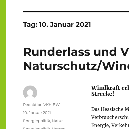
Tag:
10. Januar 2021
Runderlass und V
Naturschutz/Win
Windkraft erh
Strecke!
Autor
Redaktion VKH BW
Das Hessische M
Veröffentlicht
10. Januar 2021
Verbraucherschu
am
Kategorien
Energiepolitik
,
Natur
Energie, Verke
Schlagwörter
Energiepolitik
,
Hessen
,