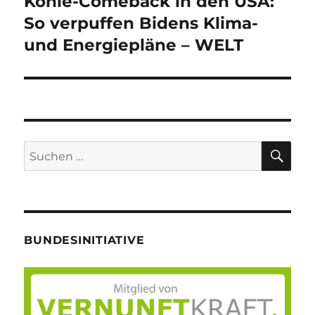
Kohle-Comeback in den USA:
Nächster
Beitrag:
So verpuffen Bidens Klima-
und Energiepläne – WELT
SU
Suche
nach:
BUNDESINITIATIVE