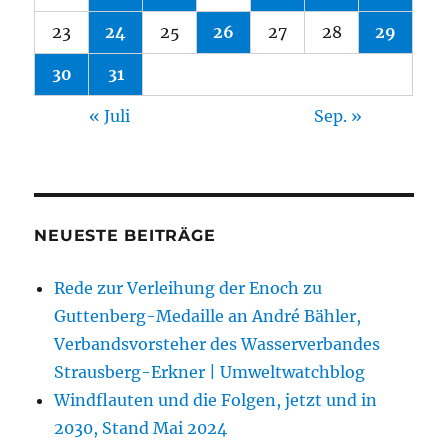
23
24
25
26
27
28
29
30
31
« Juli
Sep. »
NEUESTE BEITRÄGE
Rede zur Verleihung der Enoch zu
Guttenberg-Medaille an André Bähler,
Verbandsvorsteher des Wasserverbandes
Strausberg-Erkner | Umweltwatchblog
Windflauten und die Folgen, jetzt und in
2030, Stand Mai 2024