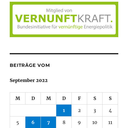
BEITRÄGE VOM
September 2022
M
D
M
D
F
S
S
1
2
3
4
5
6
7
8
9
10
11