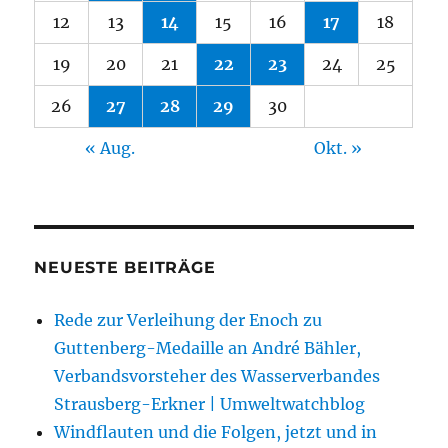
12
13
14
15
16
17
18
19
20
21
22
23
24
25
26
27
28
29
30
« Aug.
Okt. »
NEUESTE BEITRÄGE
Rede zur Verleihung der Enoch zu
Guttenberg-Medaille an André Bähler,
Verbandsvorsteher des Wasserverbandes
Strausberg-Erkner | Umweltwatchblog
Windflauten und die Folgen, jetzt und in