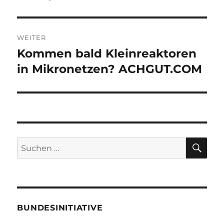
WEITER
Kommen bald Kleinreaktoren
Nächster
Beitrag:
in Mikronetzen? ACHGUT.COM
SU
Suche
nach:
BUNDESINITIATIVE