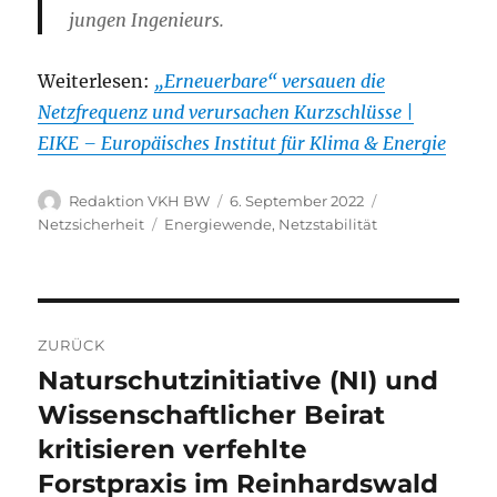
jungen Ingenieurs.
Weiterlesen:
„Erneuerbare“ versauen die
Netzfrequenz und verursachen Kurzschlüsse |
EIKE – Europäisches Institut für Klima & Energie
Autor
Veröffentlicht
Kategorien
Redaktion VKH BW
6. September 2022
am
Schlagwörter
Netzsicherheit
Energiewende
,
Netzstabilität
Beitragsnavigation
ZURÜCK
Naturschutzinitiative (NI) und
Vorheriger
Beitrag:
Wissenschaftlicher Beirat
kritisieren verfehlte
Forstpraxis im Reinhardswald