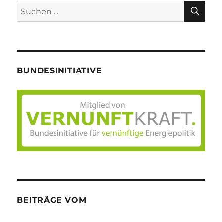
SU
Suche
nach:
BUNDESINITIATIVE
BEITRÄGE VOM