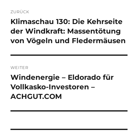
Beitragsnavigation
ZURÜCK
Klimaschau 130: Die Kehrseite
Vorheriger
Beitrag:
der Windkraft: Massentötung
von Vögeln und Fledermäusen
WEITER
Windenergie – Eldorado für
Nächster
Beitrag:
Vollkasko-Investoren –
ACHGUT.COM