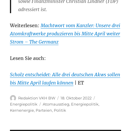
sowie Finanzminister Christian Lindner (FDP)
adressiert ist.
Weiterlesen:
Machtwort vom Kanzler: Unsere drei
Atomkraftwerke produzieren bis Mitte April weiter
Strom – The Germanz
Lesen Sie auch:
Scholz entscheidet: Alle drei deutschen Akws sollen
bis Mitte April laufen können
| ET
Autor
Veröffentlicht
Kategorien
Redaktion VKH BW
18. Oktober 2022
am
Schlagwörter
Energiepolitik
Atomausstieg
,
Energiepolitik
,
Kernenergie
,
Parteien
,
Politik