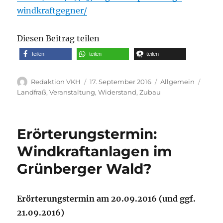
windkraftgegner/
Diesen Beitrag teilen
teilen
teilen
teilen
Autor
Veröffentlicht
Kategorien
Schla
Redaktion VKH
17. September 2016
Allgemein
am
Landfraß
,
Veranstaltung
,
Widerstand
,
Zubau
Erörterungstermin:
Windkraftanlagen im
Grünberger Wald?
Erörterungstermin am 20.09.2016 (und ggf.
21.09.2016)