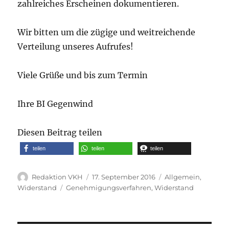
zahlreiches Erscheinen dokumentieren.
Wir bitten um die zügige und weitreichende
Verteilung unseres Aufrufes!
Viele Grüße und bis zum Termin
Ihre BI Gegenwind
Diesen Beitrag teilen
teilen
teilen
teilen
Autor
Veröffentlicht
Kategorien
Redaktion VKH
17. September 2016
Allgemein
,
am
Schlagwörter
Widerstand
Genehmigungsverfahren
,
Widerstand