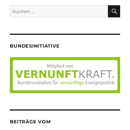
SU
Suche
nach:
BUNDESINITIATIVE
BEITRÄGE VOM