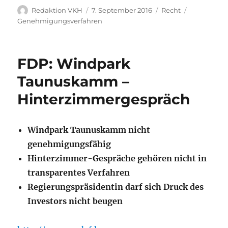
Autor
Veröffentlicht
Kategorien
Schlagwört
Redaktion VKH
7. September 2016
Recht
am
Genehmigungsverfahren
FDP: Windpark
Taunuskamm –
Hinterzimmergespräch
Windpark Taunuskamm nicht
genehmigungsfähig
Hinterzimmer-Gespräche gehören nicht in
transparentes Verfahren
Regierungspräsidentin darf sich Druck des
Investors nicht beugen