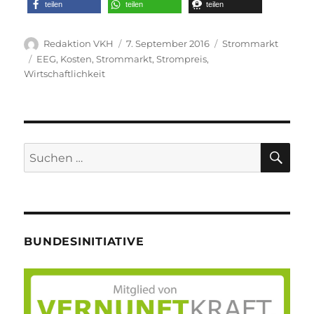
teilen
teilen
teilen
Autor
Veröffentlicht
Kategorien
Redaktion VKH
7. September 2016
Strommarkt
am
Schlagwörter
EEG
,
Kosten
,
Strommarkt
,
Strompreis
,
Wirtschaftlichkeit
SU
Suche
nach:
BUNDESINITIATIVE