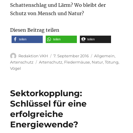
Schattenschlag und Lärm? Wo bleibt der
Schutz von Mensch und Natur?
Diesen Beitrag teilen
teilen
teilen
teilen
Autor
Veröffentlicht
Kategorien
Redaktion VKH
7. September 2016
Allgemein
,
am
Schlagwörter
Artenschutz
Artenschutz
,
Fledermäuse
,
Natur
,
Tötung
,
Vögel
Sektorkopplung:
Schlüssel für eine
erfolgreiche
Energiewende?