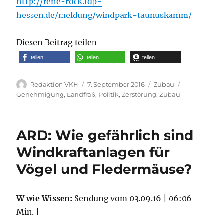
http://rene-rock.fdp-
hessen.de/meldung/windpark-taunuskamm/
Diesen Beitrag teilen
teilen
teilen
teilen
Autor
Veröffentlicht
Kategorien
Schlagwör
Redaktion VKH
7. September 2016
Zubau
am
Genehmigung
,
Landfraß
,
Politik
,
Zerstörung
,
Zubau
ARD: Wie gefährlich sind
Windkraftanlagen für
Vögel und Fledermäuse?
W wie Wissen:
Sendung vom 03.09.16 | 06:06
Min. |