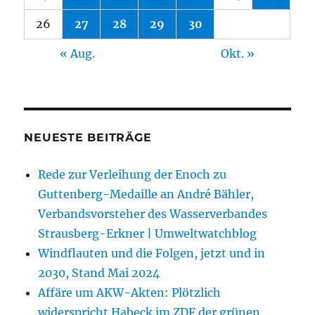
26
27
28
29
30
« Aug.
Okt. »
NEUESTE BEITRÄGE
Rede zur Verleihung der Enoch zu
Guttenberg-Medaille an André Bähler,
Verbandsvorsteher des Wasserverbandes
Strausberg-Erkner | Umweltwatchblog
Windflauten und die Folgen, jetzt und in
2030, Stand Mai 2024
Affäre um AKW-Akten: Plötzlich
widerspricht Habeck im ZDF der grünen