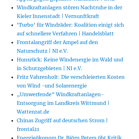
Windkraftanlagen stören Nachtruhe in der
Kieler Innenstadt | Vernunftkraft
‘Turbo’ für Windräder: Koalition einigt sich
auf schnellere Verfahren | Handelsblatt
Frontalangriff der Ampel auf den
Naturschutz | NI e.V.
Hunsrück: Keine Windenergie im Wald und
in Schutzgebieten | NI e.V.
Fritz Vahrenholt: Die verschleierten Kosten
von Wind -und Solarenergie
„Umwerfende“ Windkraftanlagen-
Entsorgung im Landkreis Wittmund |
Wattenrat.de
Chinas Zugriff auf deutschen Strom |
frontal21
Energieökonom Dr. Björn Peters übt Kritik