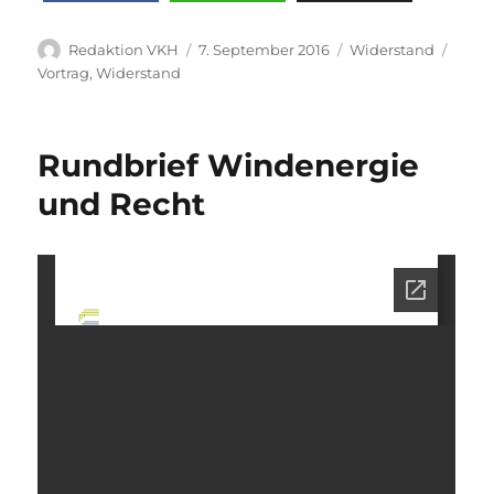
Autor
Veröffentlicht
Kategorien
Schla
Redaktion VKH
7. September 2016
Widerstand
am
Vortrag
,
Widerstand
Rundbrief Windenergie
und Recht